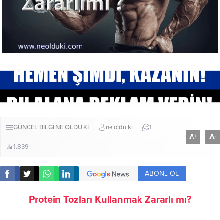
GÜNCEL BİLGİ
NE OLDU Kİ
ne oldu ki
1
A
A
+
-
1.839
ABONE OL
Protein Tozları Kullanmak Zararlı mı?