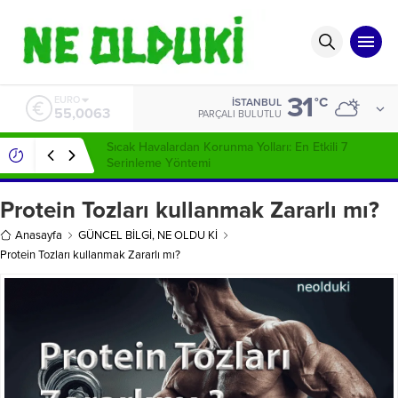
31
ALTIN
°C
İSTANBUL
6.543,59
PARÇALI BULUTLU
Sivilce İzleri Nasıl Geçer ?
Protein Tozları kullanmak Zararlı mı?
Anasayfa
GÜNCEL BİLGİ
,
NE OLDU Kİ
Protein Tozları kullanmak Zararlı mı?