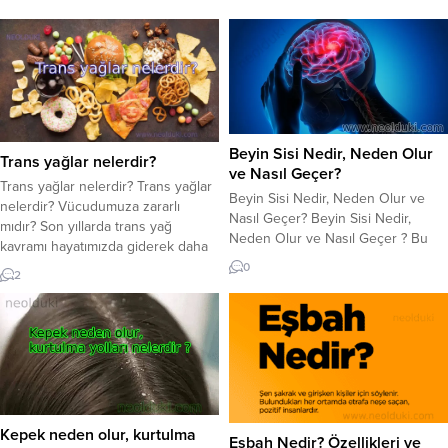
Beyin Sisi Nedir, Neden Olur
Trans yağlar nelerdir?
ve Nasıl Geçer?
Trans yağlar nelerdir? Trans yağlar
Beyin Sisi Nedir, Neden Olur ve
nelerdir? Vücudumuza zararlı
Nasıl Geçer? Beyin Sisi Nedir,
mıdır? Son yıllarda trans yağ
Neden Olur ve Nasıl Geçer ? Bu
kavramı hayatımızda giderek daha
soruyu duymadık belki de … Çoğu
fazla yer edinmeye başladı. Peki
0
2
kişi sis deyince gökyüzü ve hava
trans yağlar nedir ve neden zararlı
durumu aklına gelir . Bunu beyinle
kabul edilirler. İşte bilmeniz
birleştiremez . Şu bir gerçektir ki
gerekenler… Trans yağlar nelerdir?
beyin sisi dikkat edilmesi gereken
Trans yağlar nelerdir? Bu yağlar,
bir konudur ....
son yıllarda çokça duyduğumuz,
aldığımız paketlenmiş gıdaların
üzerine yazılan...
Kepek neden olur, kurtulma
Eşbah Nedir? Özellikleri ve