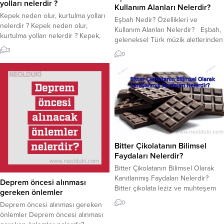
yolları nelerdir ?
Kullanım Alanları Nelerdir?
Kepek neden olur, kurtulma yolları
Eşbah Nedir? Özellikleri ve
nelerdir ? Kepek neden olur,
Kullanım Alanları Nelerdir? Eşbah,
kurtulma yolları nelerdir ? Kepek,
geleneksel Türk müzik aletlerinden
sağlığınızı ve görünümünüzü
biridir. Genel olarak, telli bir çalgıdır
3
0
olumsuz etkileyen can sıkıcı bir
ve telleri üç çift halinde bulunur.
sağlık sorunudur. Kepek önleyici
Eşbah, Türk müziği için önemli bir
şampuan seçerken dikkat edilmesi
yere sahiptir ve özellikle Türk halk
gerekenler! Kepek neden olur?
müziği için sıklıkla kullanılır. Eşbahın
Kepek nedir ?Kepek, kafa derisinde
Özellikleri Nelerdir? Eşbah ,
kaşıntılı ve pullu cildin eşlik ettiği
genellikle ceviz, ıhlamur, kiraz...
yaygın bir cilt rahatsızlığıdır....
Bitter Çikolatanın Bilimsel
Faydaları Nelerdir?
Bitter Çikolatanın Bilimsel Olarak
Kanıtlanmış Faydaları Nelerdir?
Deprem öncesi alınması
Bitter çikolata leziz ve muhteşem
gereken önlemler
tat.Küçük yaşlardan itibaren çok
0
Deprem öncesi alınması gereken
fazla tatlı, özellikle çikolata
önlemler Deprem öncesi alınması
yemememiz söylendi. Ancak daha