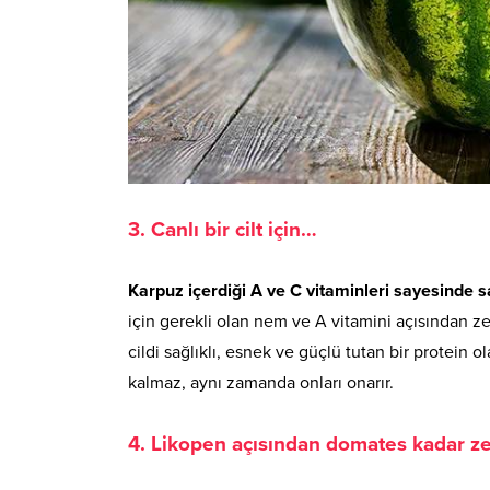
3. Canlı bir cilt için…
Karpuz içerdiği A ve C vitaminleri sayesinde saç
için gerekli olan nem ve A vitamini açısından ze
cildi sağlıklı, esnek ve güçlü tutan bir protein 
kalmaz, aynı zamanda onları onarır.
4. Likopen açısından domates kadar z