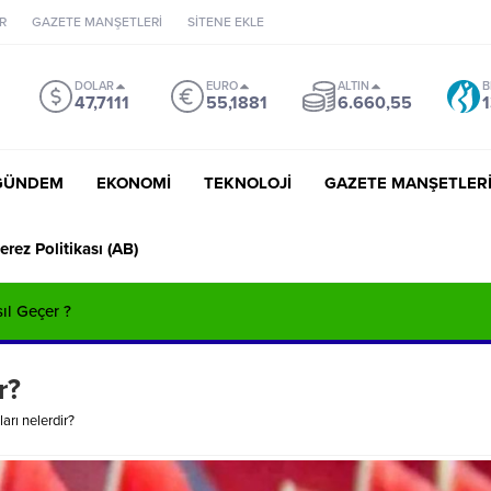
R
GAZETE MANŞETLERİ
SİTENE EKLE
DOLAR
EURO
ALTIN
B
47,7111
55,1881
6.660,55
1
GÜNDEM
EKONOMİ
TEKNOLOJİ
GAZETE MANŞETLER
erez Politikası (AB)
sıl Geçer ?
r?
arı nelerdir?