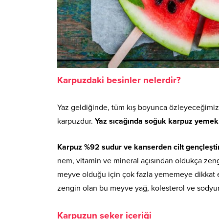
Karpuzdaki besinler nelerdir?
Yaz geldiğinde, tüm kış boyunca özleyeceğimiz 
karpuzdur.
Yaz sıcağında soğuk karpuz yemek s
Karpuz %92 sudur ve kanserden cilt gençleşt
nem, vitamin ve mineral açısından oldukça zengi
meyve olduğu için çok fazla yememeye dikkat et
zengin olan bu meyve yağ, kolesterol ve sody
Karpuzun şeker içeriği