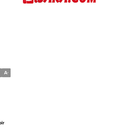
A
-
bir