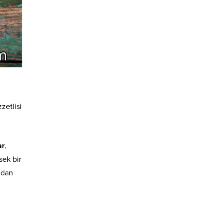
zetlisi
ar
,
sek bir
ndan