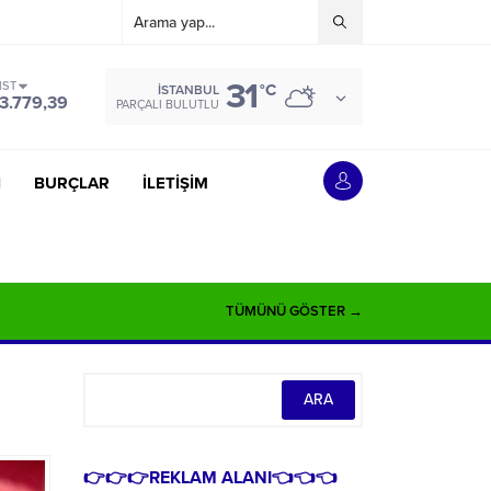
31
IST
°C
İSTANBUL
3.779,39
PARÇALI BULUTLU
İ
BURÇLAR
İLETİŞİM
TÜMÜNÜ GÖSTER →
👉👉👉REKLAM ALANI👈👈👈