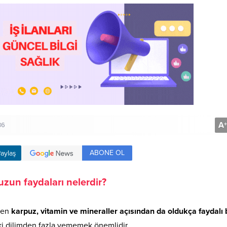
A
+
36
ABONE OL
aylaş
zun faydaları nelerdir?
inen
karpuz, vitamin ve mineraller açısından da oldukça faydalı 
ki dilimden fazla yememek önemlidir.