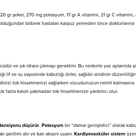
20 gr şeker, 270 mg potasyum, 17 gr A vitamini, 21 gr C vitamini, 
 olduğundan böbrek hastaları karpuz yemeden önce doktorlarına
üdür ve sık idrara çıkmayı gerektirir. Bu nedenle yaz aylarında şi
diği lif ve su sayesinde kabızlığı önler, sağlıklı sindirim düzenliliği
ndinizi tok hissetmenizi sağlarken vücudunuzun nemli kalmasına
çok fazla kalori yakmadan tok hissetmenize yardımcı olur.
tansiyonu düşürür
.
Potasyum
bir “damar genişletici” olarak kabu
i gerilimi alır ve kan akışını uyarır.
Kardiyovasküler sistem
üzer