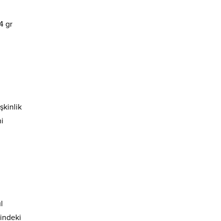
4 gr
şkinlik
ni
l
indeki