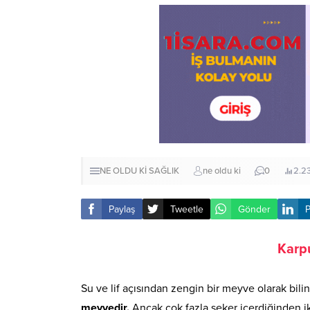
NE OLDU Kİ
SAĞLIK
ne oldu ki
0
2.2
Paylaş
Tweetle
Gönder
P
Karpu
Su ve lif açısından zengin bir meyve olarak bil
meyvedir.
Ancak çok fazla şeker içerdiğinden i