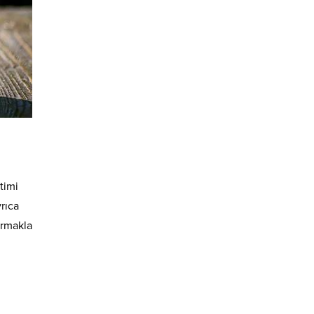
timi
rıca
urmakla