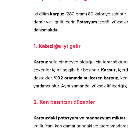
İki dilim
karpuz
(280 gram) 80 kaloriye sahiptir. 
demir ve 1 gr lif içerir.
Potasyum
içeriği yüksek
danışmalıdır.
1. Kabızlığa iyi gelir
Karpuz
sulu bir meyve olduğu için idrar söktürüc
çekenler için ilaç gibi bir besindir.
Karpuz
, içer
destekler.
%92 oranında su içeren karpuz
, ke
yardımcı olur. Aynı zamanda, yüksek lif içeriği 
2. Kan basıncını düzenler
Karpuzdaki potasyum ve magnezyum miktarı 
edilir. Yani kan damarlarındaki ve atardamarlardak