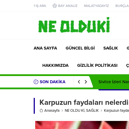
1 İŞ ARA
BAY ANALİZ
MALATYADAYİZ
BURÇLA
ANA SAYFA
GÜNCEL BİLGİ
SAĞLIK
HAKKIMIZDA
GİZLİLİK POLİTİKASI
Ç
SON DAKİKA
Sivilce İzleri Na
Karpuzun faydaları nelerdi
Anasayfa
NE OLDU Kİ
,
SAĞLIK
Karpuzun faydal