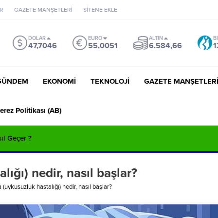
R
GAZETE MANŞETLERİ
SİTENE EKLE
DOLAR
EURO
ALTIN
B
47,7046
55,0051
6.584,66
1
GÜNDEM
EKONOMİ
TEKNOLOJİ
GAZETE MANŞETLER
erez Politikası (AB)
sıl Geçer ?
ığı) nedir, nasıl başlar?
 (uykusuzluk hastalığı) nedir, nasıl başlar?