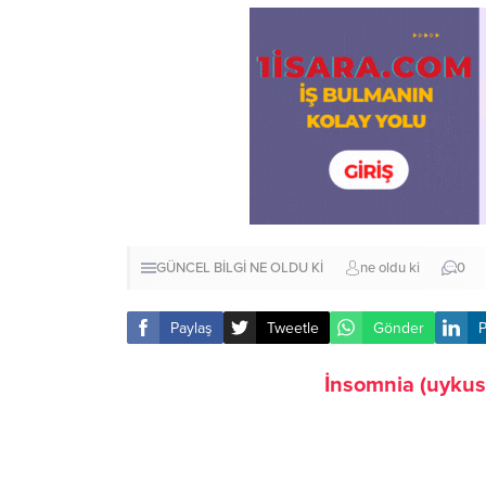
GÜNCEL BİLGİ
NE OLDU Kİ
ne oldu ki
0
Paylaş
Tweetle
Gönder
P
İnsomnia (uykusu