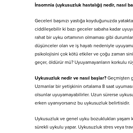
İnsomnia (uykusuzluk hastalığı) nedir, nasıl b
Geceleri başınızı yastığa koyduğunuzda yatakt
ciddileşebilir ki bazı geceler sabaha kadar uyu
rahat bir uyku ortamının olmaması gibi durumlar
düşünceler olan ve iş hayatı nedeniyle uyuyama
psikolojisini çok kötü etkiler ve çoğu zaman sinir
geçer, öldürür mü? Uyuyamayanların korkulu rü
Uykusuzluk nedir ve nasıl başlar?
Geçmişten gü
Uzmanlar bir yetişkinin ortalama 8 saat uyuması
olsunlar uyuyamayabilirler. Uzun sürerse uykus
erken uyanıyorsanız bu uykusuzluk belirtisidir.
Uykusuzluk ve genel uyku bozuklukları yaşam ka
sürekli uykulu yapar. Uykusuzluk stres veya tr