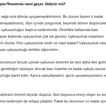
aşlar?İnsomnia nasıl geçer, öldürür mü?
a sağa sola dönüp uyuyamayabilirsiniz. Bu durum bazen o kadar
yamayabilirsiniz. Gün içinde yorgunluk, beyinde dönen düşüncele
 uykusuzluğun başlıca nedenleridir. Özellikle kafasında bazı
yan kişilerde uykusuzluk çok sık görülür. Uykusuzluk insanların
li olurlar.
Peki
uykusuzluk nedir ve nasıl başlar? Uykusuzluk nası
yası uykusuzluğu birlikte öğrenelim…
nümüze birçok uzman uykunun önemini bir kez daha dile getir
 gerektiğini söylüyor. Ancak bazı insanlar ne kadar uykulu olursa
uzluğa işaret eder. Ayrıca uykudaysanız, gece uyuyamıyorsanız 
litesini önemli ölçüde düşürür. Gün boyunca enerji düşer ve siz
avma nedeniyle de ortaya çıkabilir. Fakat bu durumun
ne
kadar sü