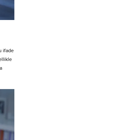
u ifade
llikle
ta