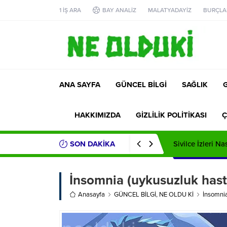
1 İŞ ARA
BAY ANALİZ
MALATYADAYİZ
BURÇLA
ANA SAYFA
GÜNCEL BİLGİ
SAĞLIK
HAKKIMIZDA
GİZLİLİK POLİTİKASI
Ç
SON DAKİKA
Sivilce İzleri Na
İnsomnia (uykusuzluk hastal
Anasayfa
GÜNCEL BİLGİ
,
NE OLDU Kİ
İnsomnia