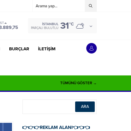
31
IST
°C
İSTANBUL
3.889,75
PARÇALI BULUTLU
İ
BURÇLAR
İLETİŞİM
TÜMÜNÜ GÖSTER →
👉👉👉REKLAM ALANI👈👈👈