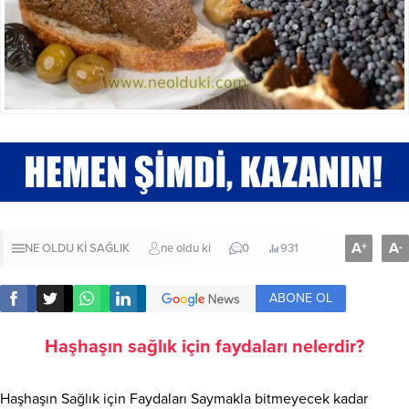
A
A
+
-
NE OLDU Kİ
SAĞLIK
ne oldu ki
0
931
ABONE OL
Haşhaşın sağlık için faydaları nelerdir?
Haşhaşın Sağlık için Faydaları Saymakla bitmeyecek kadar