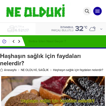
32
ALTIN
°C
İSTANBUL
6.521,17
PARÇALI BULUTLU
Sivilce İzleri Nasıl Geçer ?
Haşhaşın sağlık için faydaları
nelerdir?
Anasayfa
NE OLDU Kİ
,
SAĞLIK
Haşhaşın sağlık için faydaları nelerdir?