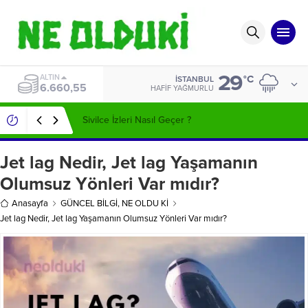
29
ALTIN
°C
İSTANBUL
6.660,55
HAFIF YAĞMURLU
Sivilce İzleri Nasıl Geçer ?
Jet lag Nedir, Jet lag Yaşamanın
Olumsuz Yönleri Var mıdır?
Anasayfa
GÜNCEL BİLGİ
,
NE OLDU Kİ
Jet lag Nedir, Jet lag Yaşamanın Olumsuz Yönleri Var mıdır?