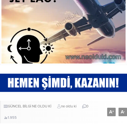
GÜNCEL BİLGİ
NE OLDU Kİ
ne oldu ki
0
A
A
+
-
1.955