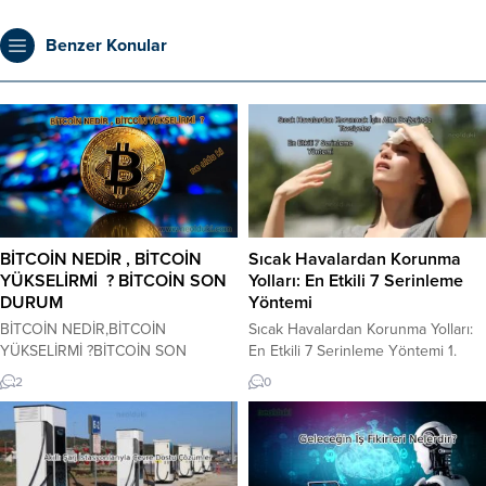
Benzer Konular
BİTCOİN NEDİR , BİTCOİN
Sıcak Havalardan Korunma
YÜKSELİRMİ ? BİTCOİN SON
Yolları: En Etkili 7 Serinleme
DURUM
Yöntemi
BİTCOİN NEDİR,BİTCOİN
Sıcak Havalardan Korunma Yolları:
YÜKSELİRMİ ?BİTCOİN SON
En Etkili 7 Serinleme Yöntemi 1.
DURUM Bitcoin nedir ,Bitcoin
Vücudun En Büyük İhtiyacı: Akıllı
2
0
yükselebilir mi ? Bitcoin son
Sıvı Tüketimi Sıcak havada serin
durumu nedir ? Ne zaman çıkışa
kalmanın ilk ve en önemli kuralı,
geçer ? Yükseliş başlama tarihi belli
vücudun su dengesini (hidrasyon)
mi? Kripto para birimlerinin atası
korumaktır. Hava sıcaklığı arttıkça,
olarak bilinen ve BTC’ye BITCOIN
vücudumuz terleme yoluyla ısıyı