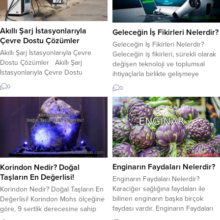
takma adı verilen bu kripto para
düşürmeye çalışır. Bu süreçte
birimi, 2008 yılında Satoshi
sadece su değil, sodyum ve
Nakamoto isimli kimliği belirsiz...
potasyum gibi hayati...
Akıllı Şarj İstasyonlarıyla
Geleceğin İş Fikirleri Nelerdir?
Çevre Dostu Çözümler
Geleceğin İş Fikirleri Nelerdir?
Akıllı Şarj İstasyonlarıyla Çevre
Geleceğin iş fikirleri, sürekli olarak
Dostu Çözümler Akıllı Şarj
değişen teknoloji ve toplumsal
İstasyonlarıyla Çevre Dostu
ihtiyaçlarla birlikte gelişmeye
Çözümler sunmak doğal yaşam için
devam edecektir. İş dünyasında
0
0
oldukça önemlidir. Günümüzde
dikkate alınması gereken bazı
teknolojinin gelişmesiyle birlikte,
potansiyel iş fikirleri aşağıda
mobil cihazlar hayatımızın ayrılmaz
listelenmiştir: Yenilenebilir enerji
bir parçası haline geldi. Bu cihazlar,
alanında faaliyet gösteren şirketler:
her gün milyonlarca insan
Sürdürülebilir enerji kaynaklarına
tarafından kullanılıyor. Ancak, bu
olan talep giderek artmaktadır.
cihazların şarj edilmesi için
Güneş, rüzgar, hidroelektrik gibi
kullanılan enerji kaynakları çevreye
yenilenebilir enerji kaynaklarının
Enginarın Faydaları Nelerdir?
Korindon Nedir? Doğal
zarar...
kullanımını...
Taşların En Değerlisi!
Enginarın Faydaları Nelerdir?
Karaciğer sağlığına faydaları ile
Korindon Nedir? Doğal Taşların En
bilinen enginarın başka birçok
Değerlisi! Korindon Mohs ölçeğine
faydası vardır. Enginarın Faydaları
göre, 9 sertlik derecesine sahip
Sağlık için enginar tariflerini
olan elmastan sonra en sert