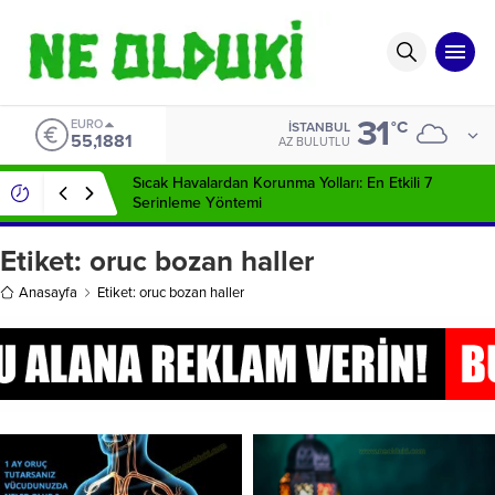
31
EURO
°C
İSTANBUL
55,1881
AZ BULUTLU
Sıcak Havalardan Korunma Yolları: En Etkili 7
Serinleme Yöntemi
Etiket:
oruc bozan haller
Anasayfa
Etiket: oruc bozan haller