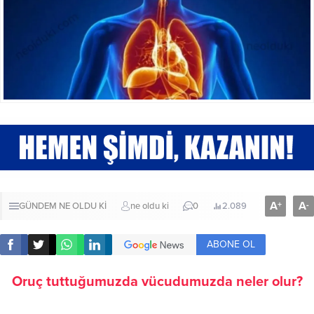
A
A
+
-
GÜNDEM
NE OLDU Kİ
ne oldu ki
0
2.089
ABONE OL
Oruç tuttuğumuzda vücudumuzda neler olur?