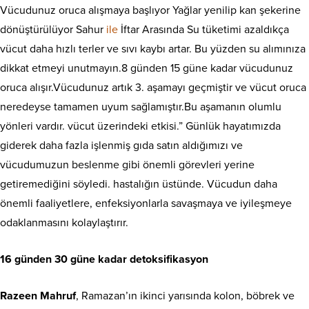
Vücudunuz oruca alışmaya başlıyor Yağlar yenilip kan şekerine
dönüştürülüyor Sahur
ile
İftar Arasında Su tüketimi azaldıkça
vücut daha hızlı terler ve sıvı kaybı artar. Bu yüzden su alımınıza
dikkat etmeyi unutmayın.8 günden 15 güne kadar vücudunuz
oruca alışır.Vücudunuz artık 3. aşamayı geçmiştir ve vücut oruca
neredeyse tamamen uyum sağlamıştır.Bu aşamanın olumlu
yönleri vardır. vücut üzerindeki etkisi.” Günlük hayatımızda
giderek daha fazla işlenmiş gıda satın aldığımızı ve
vücudumuzun beslenme gibi önemli görevleri yerine
getiremediğini söyledi. hastalığın üstünde. Vücudun daha
önemli faaliyetlere, enfeksiyonlarla savaşmaya ve iyileşmeye
odaklanmasını kolaylaştırır.
16 günden 30 güne kadar detoksifikasyon
Razeen Mahruf
, Ramazan’ın ikinci yarısında kolon, böbrek ve