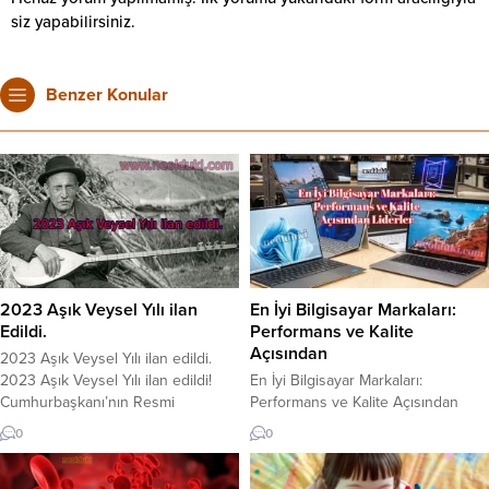
siz yapabilirsiniz.
Benzer Konular
2023 Aşık Veysel Yılı ilan
En İyi Bilgisayar Markaları:
Edildi.
Performans ve Kalite
Açısından
2023 Aşık Veysel Yılı ilan edildi.
2023 Aşık Veysel Yılı ilan edildi!
En İyi Bilgisayar Markaları:
Cumhurbaşkanı’nın Resmi
Performans ve Kalite Açısından
Gazete‘de yayımladığı genelge ile
Liderler Bilgisayarlar, günümüzde
0
0
ilan edildi. Cumhurbaşkanı Recep
hayatımızın vazgeçilmez bir parçası
Tayyip Erdoğan, 2023’ü Aşık
haline gelmiştir. İş, eğlence, iletişim,