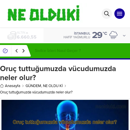
29
ALTIN
°C
İSTANBUL
6.660,55
HAFIF YAĞMURLU
Sivilce İzleri Nasıl Geçer ?
Oruç tuttuğumuzda vücudumuzda
neler olur?
Anasayfa
GÜNDEM
,
NE OLDU Kİ
Oruç tuttuğumuzda vücudumuzda neler olur?