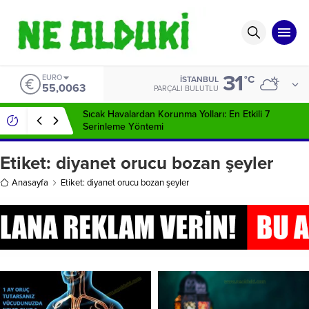
31
EURO
°C
İSTANBUL
55,0063
PARÇALI BULUTLU
Sıcak Havalardan Korunma Yolları: En Etkili 7
Serinleme Yöntemi
Etiket:
diyanet orucu bozan şeyler
Anasayfa
Etiket: diyanet orucu bozan şeyler