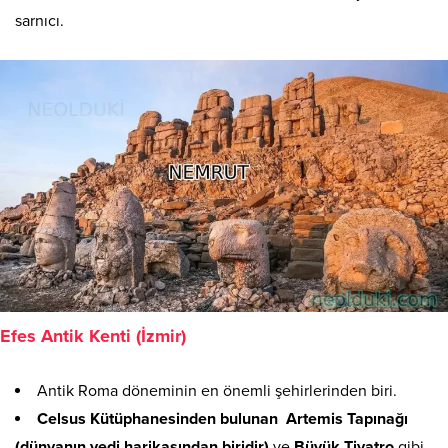
sarnıcı.
Efes Antik Kenti (İzmir)
Antik Roma döneminin en önemli şehirlerinden biri.
Celsus Kütüphanesinden bulunan
Artemis Tapınağı
(dünyanın yedi harikasından biridir)
ve
Büyük Tiyatro
gibi