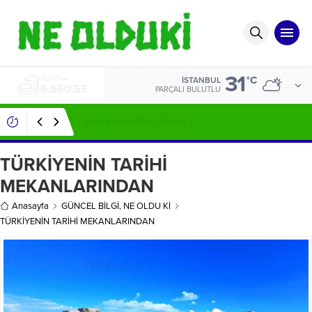
31
ALTIN
°C
İSTANBUL
6.660,55
PARÇALI BULUTLU
Sivilce İzleri Nasıl Geçer ?
TÜRKİYENİN TARİHİ
MEKANLARINDAN
Anasayfa
GÜNCEL BİLGİ
,
NE OLDU Kİ
TÜRKİYENİN TARİHİ MEKANLARINDAN