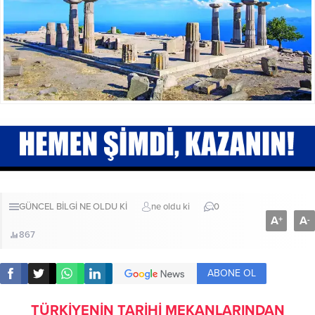
GÜNCEL BİLGİ
NE OLDU Kİ
ne oldu ki
0
A
A
+
-
867
ABONE OL
TÜRKİYENİN TARİHİ MEKANLARINDAN