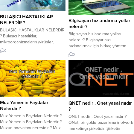
BULAŞICI HASTALIKLAR
Bilgisayarı hızlandırma yolları
NELERDİR ?
nelerdir?
BULAŞICI HASTALIKLAR NELERDİR
Bilgisayarı hızlandırma yolları
? Bulaşıcı hastalıklar,
nelerdir? Bilgisayarınızı
mikroorganizmaların (virüsler,
hızlandırmak için birkaç yöntem
bakteriler, mantarlar, parazitler)
0
vardır. İşte bazı temel öneriler:
veya diğer patojenlerin insanlar
0
Gereksiz Programları Kapatma: –
arasında veya hayvanlar arasında
Bilgisayarınızın başlangıcında
geçiş yaparak hastalığın
otomatik olarak çalışan gereksiz
yayılmasına neden olduğu
programları devre dışı bırakın.
hastalıklardır. Bu hastalıklar kişiden
Görev Yöneticisi‘ni kullanarak
kişiye, vektörler aracılığıyla
başlangıç programlarını kontrol
(örneğin, sivrisinekler), hava
edebilirsiniz. Kullanmadığınız
yoluyla, temas yoluyla veya
programları bilgisayarınıza yük
kontamine yiyecek ve su yoluyla
Muz Yemenin Faydaları
QNET nedir , Qnet yasal mıdır
etmeye gerek yoktur. Disk
yayılabilirler. Bulaşıcı hastalıklar
Nelerdir ?
?
Temizliği ve Birleştirme: –
dünya genelinde ciddi...
Muz Yemenin Faydaları Nelerdir ?
QNET nedir , Qnet yasal mıdır ?
Bilgisayarınızdaki...
Muz Yemenin Faydaları Nelerdir ?
QNet, bir çoklu pazarlama (network
Muzun anavatanı neresidir ? Muz
marketing) şirketidir. Şirketin
kaç kaloriye sahiptir. Muz popüler