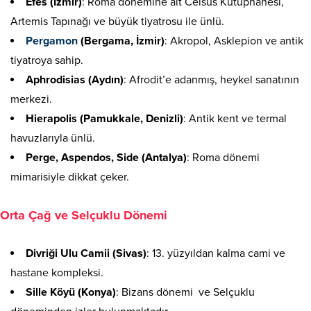
Efes (İzmir)
: Roma dönemine ait Celsus Kütüphanesi,
Artemis Tapınağı ve büyük tiyatrosu ile ünlü.
Pergamon
(Bergama, İzmir)
: Akropol, Asklepion ve antik
tiyatroya sahip.
Aphrodisias (Aydın)
: Afrodit’e adanmış, heykel sanatının
merkezi.
Hierapolis (Pamukkale, Denizli)
: Antik kent ve termal
havuzlarıyla ünlü.
Perge, Aspendos, Side (Antalya)
: Roma dönemi
mimarisiyle dikkat çeker.
Orta Çağ ve Selçuklu Dönemi
Divriği Ulu Camii (Sivas)
: 13. yüzyıldan kalma cami ve
hastane kompleksi.
Sille Köyü (Konya)
: Bizans dönemi ve Selçuklu