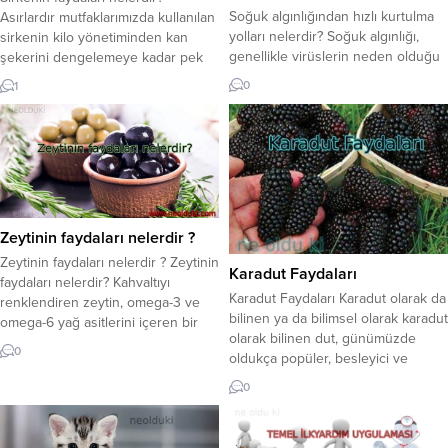
Soğuk algınlığından hızlı kurtulma
Asırlardır mutfaklarımızda kullanılan
yolları nelerdir? Soğuk algınlığı,
sirkenin kilo yönetiminden kan
genellikle virüslerin neden olduğu
şekerini dengelemeye kadar pek
yaygın bir üst solunum yolu
çok faydalı etkisi bulunmaktadır.
0
1
enfeksiyonudur. Soğuk algınlığı
Sirkenin faydaları nelerdir?
semptomları arasında burun
Dünyanın pek çok ülkesinde
tıkanıklığı, hapşırma, boğaz ağrısı,
olduğu gibi sirke de yemek
öksürük ve halsizlik yer alır. Soğuk
kültürümüzün temel
algınlığından kurtulma ve
gereksinimlerinden biridir. Sirkenin
semptomları hafifletme yolları
kullanım amacı tıpkı turşu
şunlar olabilir: 1. Dinlenme:
yapımında olduğu gibi besinleri
Zeytinin faydaları nelerdir ?
Vücudunuz hastalıkla savaşmak
korumak ve raf ömrünü uzatmak
için dinlenmeye ihtiyaç duyar....
içindir. Yemeklere...
Zeytinin faydaları nelerdir ? Zeytinin
Karadut Faydaları
faydaları nelerdir? Kahvaltıyı
Karadut Faydaları Karadut olarak da
renklendiren zeytin, omega-3 ve
bilinen ya da bilimsel olarak karadut
omega-6 yağ asitlerini içeren bir
olarak bilinen dut, günümüzde
“sağlıklı besin”dir. Ancak tuz
0
oldukça popüler, besleyici ve
içeriğine dikkat edin! İşte zeytinin
faydalı bir meyvedir. Tatlıdan çok
faydaları… Zeytinin faydaları
0
ekşi olan karadut çiğ olarak
nelerdir? Zeytin ve peynirden
tüketilmelidir. Meyve olarak tüketimi
oluşan bir kahvaltı güne başlamak
hariçtir. Reçel, pekmez, pekmez ve
için mükemmel bir yoldur. Sağlıklı