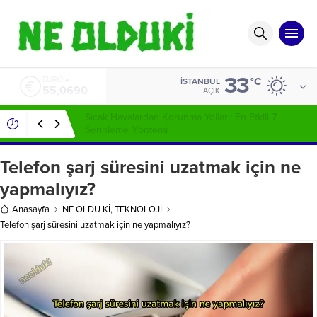
33
ALTIN
°C
İSTANBUL
6.525,39
AÇIK
Sivilce İzleri Nasıl Geçer ?
Telefon şarj süresini uzatmak için ne
yapmalıyız?
Anasayfa
NE OLDU Kİ
,
TEKNOLOJİ
Telefon şarj süresini uzatmak için ne yapmalıyız?