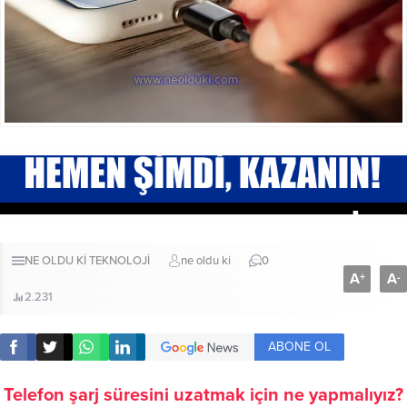
NE OLDU Kİ
TEKNOLOJİ
ne oldu ki
0
A
A
+
-
2.231
ABONE OL
Telefon şarj süresini uzatmak için ne yapmalıyız?