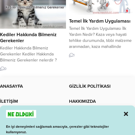
çay yapabilirsiniz. Üstelik
ve dengeli bir kahvaltı
kuruyemiş çoğu kişi tarafından
metabolizmanızı hızlandırır,
tercih edilmektedir. Karadut nerede
sindirim...
Temel İlk Yardım Uygulaması
ve...
Temel İlk Yardım Uygulaması İlk
Kediler Hakkında Bilmeniz
Yardım Nedir? Kaza veya hayati
Gerekenler
tehlike durumunda, tıbbi malzeme
aranmadan, kaza mahallinde
Kediler Hakkında Bilmeniz
bulunan araç ve gereçler
Gerekenler Kediler Hakkında
1
kullanılarak gerçekleştirilen, hayat
Bilmeniz Gerekenler nelerdir ?
kurtaran ve duruma yardımcı
Kediler nasıl hayvanlardır ? Kediler
0
olunan ilaçsız bir uygulamadır.
güçlü ve iyi yapılı
Tıbbi yardım sağlık yetkilileri
hayvanlardır. Ayrıca insanlara karşı
tarafından sağlanır. İlk müdahale
doğuştan bir sevgileri
ANASAYFA
GİZLİLİK POLİTİKASI
edenler kimler? Sağlık ekibi gelip
vardır. Genellikle kuyruklarını
teslim alana kadar, mevcut araç...
sahibine sürtünürler. Bazı kediler
İLETİŞİM
HAKKIMIZDA
de oldukça agresif olabilir. Kediniz
çıldırmış gibi davranıyorsa,
veterineri ziyaret etmek
GÜNCEL BİLGİ
GÜNDEM
isteyebilirsiniz. Kedilerin büyük bir
beyni vardır ve son derece
En iyi deneyimleri sağlamak amacıyla, çerezler gibi teknolojiler
koordinelidirler. Beyinlerinin...
kullanıyoruz.
SAĞLIK
EKONOMİ