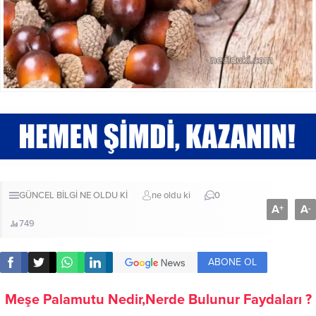
GÜNCEL BİLGİ
NE OLDU Kİ
ne oldu ki
0
A
A
+
-
749
ABONE OL
Meşe Palamutu Nedir,Nerde Bulunur Faydaları ?