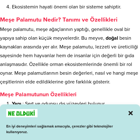
Ekosistemin hayati önemi olan bir sisteme sahiptir.
Meşe Palamutu Nedir? Tanımı ve Özellikleri
Meşe palamutu, meşe ağaçlarının yaptığı, genellikle oval bir
yapıya sahip olan küçük meyvelerdir. Bu meyve,
doğal
besin
kaynakları arasında yer alır. Meşe palamutu, lezzeti ve üreticiliği
sayesinde hem hayvanlar hem de insanlar için değerli bir gıda
anlaşmasıdır. Özellikle orman ekosistemlerinde önemli bir rol
oynar. Meşe palamutlarının besin değerleri, nasıl ve hangi meşe
çeşitlerinin elde edildiklerine göre farklılık gösterir.
Meşe Palamutunun Özellikleri
Yapı
: Sert ve odunsu dış yüzeyleri bulunur.
Besin Değeri
: Protein, yağ ve yaşam açısından zengindir.
En iyi deneyimleri sağlamak amacıyla, çerezler gibi teknolojiler
Kullanım Alanları
: Hayvan yemi, yapımı ve genel
kullanıyoruz.
özellikleriyle mevcuttur.