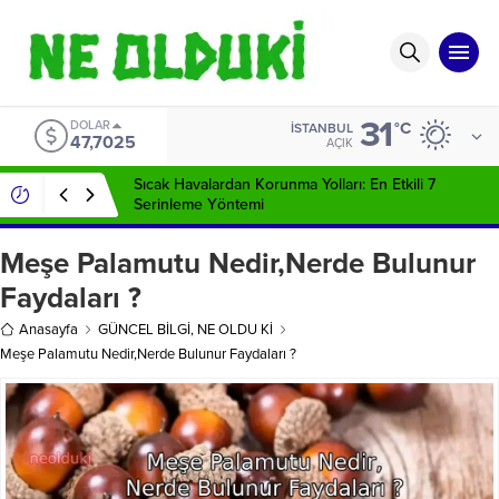
31
EURO
°C
İSTANBUL
55,0112
AÇIK
Sıcak Havalardan Korunma Yolları: En Etkili 7
Serinleme Yöntemi
Meşe Palamutu Nedir,Nerde Bulunur
Faydaları ?
Anasayfa
GÜNCEL BİLGİ
,
NE OLDU Kİ
Meşe Palamutu Nedir,Nerde Bulunur Faydaları ?