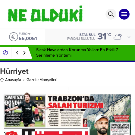
31
EURO
°C
İSTANBUL
55,0051
PARÇALI BULUTLU
Sıcak Havalardan Korunma Yolları: En Etkili 7
Serinleme Yöntemi
Hürriyet
Anasayfa
Gazete Manşetleri