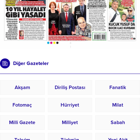
Diğer Gazeteler
Akşam
Diriliş Postası
Fanatik
Fotomaç
Hürriyet
Milat
Milli Gazete
Milliyet
Sabah
Takvim
Türkgün
Yeni Akit