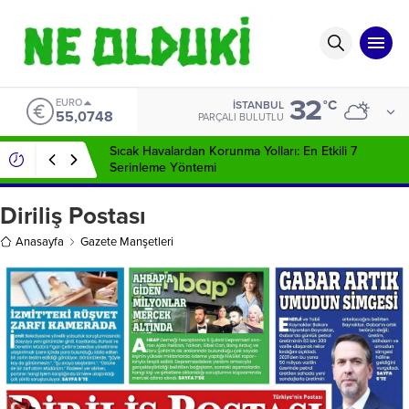
32
EURO
°C
İSTANBUL
55,0748
PARÇALI BULUTLU
Sıcak Havalardan Korunma Yolları: En Etkili 7
Serinleme Yöntemi
Diriliş Postası
Anasayfa
Gazete Manşetleri