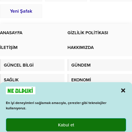
Yeni Şafak
ANASAYFA
GİZLİLİK POLİTİKASI
İLETİŞİM
HAKKIMIZDA
GÜNCEL BİLGİ
GÜNDEM
SAĞLIK
EKONOMİ
TEKNOLOJİ
MALATYADAYIZ
En iyi deneyimleri sağlamak amacıyla, çerezler gibi teknolojiler
kullanıyoruz.
1 İŞ ARA
BAY ANALİZ
GAZETELER
BURÇLAR
Kabul et