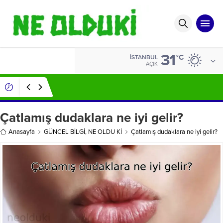
31
ALTIN
°C
İSTANBUL
6.519,97
AÇIK
Sivilce İzleri Nasıl Geçer ?
Çatlamış dudaklara ne iyi gelir?
Anasayfa
GÜNCEL BİLGİ
,
NE OLDU Kİ
Çatlamış dudaklara ne iyi gelir?