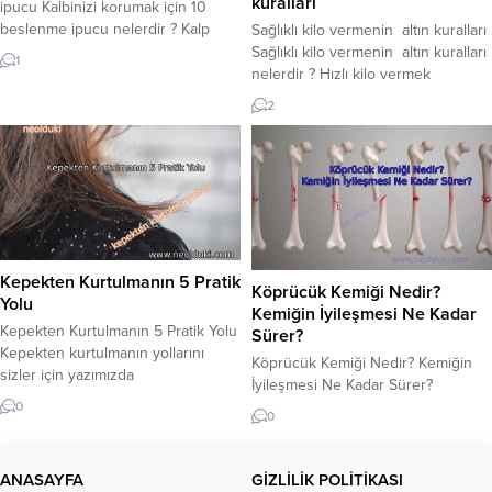
kuralları
ipucu Kalbinizi korumak için 10
beslenme ipucu nelerdir ? Kalp
Sağlıklı kilo vermenin altın kuralları
sağlığınızı korumak için
Sağlıklı kilo vermenin altın kuralları
1
kolesterolünüze dikkat edin. Gün
nelerdir ? Hızlı kilo vermek
içinde yediğiniz tüm besinleri
teknikleri ? Zayıflamak için yapılması
2
hatırlayın ve yanlış olduğunu
gerekenler nelerdir ? Yazın ince ve
düşünüyorsanız yarın daha sağlıklı
formda kalmak, göbek
bir güne başlayın. Kalbinizi
yağlarınızdan kurtulmak ve
korumak için 10 beslenme ipucu
sağlığınızdan ödün vermeden kilo
Kalp Sağlığı Hususları Kalp
vermek için bu önerilere kulak
hastalığınız varsa veya...
verin. Kilo vermek için ne
yapabilirsin ? Yaz aylarında...
Kepekten Kurtulmanın 5 Pratik
Köprücük Kemiği Nedir?
Yolu
Kemiğin İyileşmesi Ne Kadar
Kepekten Kurtulmanın 5 Pratik Yolu
Sürer?
Kepekten kurtulmanın yollarını
Köprücük Kemiği Nedir? Kemiğin
sizler için yazımızda
İyileşmesi Ne Kadar Sürer?
inceliyoruz.Günümüzde her gün
Köprücük kemiği nedir? Kırık bir
0
0
gözümüze çarpan bir problem olan
köprücük kemiğinin iyileşmesi ne
kepek, çoğu insanın başını derde
kadar sürer? köprücük kemiği
sokuyor. Kepek, saç derisi
nedir? Kırık bir köprücük kemiğinin
ANASAYFA
GİZLİLİK POLİTİKASI
üzerinde oluşan küçük beyaz