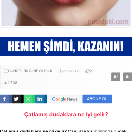
GÜNCEL BİLGİ
NE OLDU Kİ
ne oldu ki
2
A
A
+
-
1.508
ABONE OL
Çatlamış dudaklara ne iyi gelir?
Çatlamış dudaklara ne iyi gelir?
Özellikle kış aylarında dudak