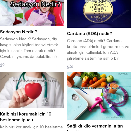
Sedasyon Nedir ?
Cardano (ADA) nedir?
Sedasyon Nedir? Sedasyon, diş
Cardano (ADA) nedir? Cardano,
kaygısı olan kişileri tedavi etmek
kripto para birimleri göndermek ve
için kullanılır. Tam olarak nedir?
almak için kullanılabilen ADA
Cevabını yazımızda bulabilirsiniz.
şifreleme sistemine sahip bir
Sedasyon veya sakinleştirme tıpta
platformdur. Bu kripto para birimi,
1
0
sıklıkla kullanılır. Genel anlamda siz
kriptografi ile güvence altına alınan
uyurken dişlerinizin tedavisi
hızlı ve doğrudan transferlere izin
diyebiliriz. Anestezi uzmanının
vererek paranın geleceğini temsil
sedasyon uyguladığı ve derinliği
eder. Cardano bir kripto para
kontrol etmek için tüm refleksleri
biriminden daha fazlasıdır, dünya
sürdürdüğü bir uyku durumu. Diş
çapında bireylerin, kuruluşların ve
tedavilerinde de kullanılan
hükümetlerin...
sedasyon...
Kalbinizi korumak için 10
beslenme ipucu
Sağlıklı kilo vermenin altın
Kalbinizi korumak için 10 beslenme