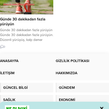
Günde 30 dakikadan fazla
yürüyün
Günde 30 dakikadan fazla yürüyün
Günde 30 dakikadan fazla yürüyün.
Düzenli yürüyüş, kalp damar
sağlığından psikolojiye birçok
0
yönden insan sağlığına katkı sağlar.
Yürümenin sağlığa faydaları…
Yürüyüş; kan akışını ve kan damarı
ANASAYFA
GİZLİLİK POLİTİKASI
sayısını artırarak dolaşımı iyileştirir,
kalp-damar hastalıkları ve bazı
İLETİŞİM
HAKKIMIZDA
serebrovasküler hastalıklara
yakalanma riskini azaltır. Kalp kası
dahil olmak üzere vücuttaki...
GÜNCEL BİLGİ
GÜNDEM
SAĞLIK
EKONOMİ