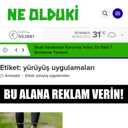
31
EURO
°C
İSTANBUL
55,1881
AZ BULUTLU
Sıcak Havalardan Korunma Yolları: En Etkili 7
Serinleme Yöntemi
Etiket:
yürüyüş uygulamaları
Anasayfa
Etiket: yürüyüş uygulamaları