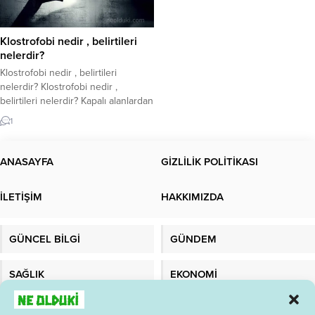
Klostrofobi nedir , belirtileri
nelerdir?
Klostrofobi nedir , belirtileri
nelerdir? Klostrofobi nedir ,
belirtileri nelerdir? Kapalı alanlardan
duyulan çok yoğun bir korku olan
1
klostrofobi, bir fobi türüdür. Fobi
terimi, derin, asılsız bir korku olarak
tanımlanabilir. Bu korku duygusu
ANASAYFA
GİZLİLİK POLİTİKASI
bir nesne veya durumla
ilişkilendirilebilir. Klostrofobi olarak
İLETİŞİM
HAKKIMIZDA
da bilinen klostrofobi, kapalı bir
alanda bulunmaktan duyulan yoğun
korkudur....
GÜNCEL BİLGİ
GÜNDEM
SAĞLIK
EKONOMİ
TEKNOLOJİ
MALATYADAYIZ