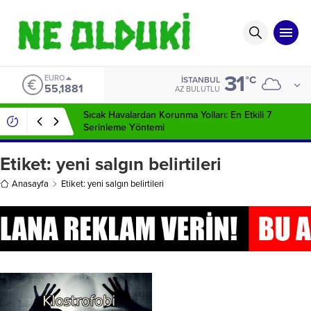
31
EURO
°C
İSTANBUL
55,1881
AZ BULUTLU
Sıcak Havalardan Korunma Yolları: En Etkili 7
Serinleme Yöntemi
Etiket:
yeni salgın belirtileri
Anasayfa
Etiket: yeni salgın belirtileri