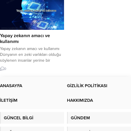
Yapay zekanın amacı ve
kullanımı
Yapay zekanın amacı ve kullanımı
Dünyanın en zeki varlıkları olduğu
söylenen insanlar yerine bir
bilgisayar programının zeki olmasını
0
kim ister ki?Fakat makineler
insanlarla aynı mantıksal kararları
verebilir mi?Yapay zeka gerçek
ANASAYFA
GİZLİLİK POLİTİKASI
zeka ile rekabet edebilir mi?
Yukarıdaki soruyu cevaplamadan
İLETİŞİM
HAKKIMIZDA
önce, California Üniversitesi
Davranış Bilimleri Akademisi’nin
zeka tanımına bakmadan geçmek
GÜNCEL BİLGİ
GÜNDEM
olmaz. Tanınmış...