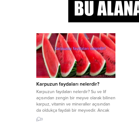
Karpuzun faydaları nelerdir?
Karpuzun faydaları nelerdir? Su ve lif
açısından zengin bir meyve olarak bilinen
karpuz, vitamin ve mineraller açısından
da oldukça faydalı bir meyvedir. Ancak
çok fazla şeker içerdiğinden iki dilimden
0
fazla yememek önemlidir. Karpuzdaki
besinler nelerdir? Yaz geldiğinde, tüm kış
boyunca özleyeceğimiz pek çok sebze