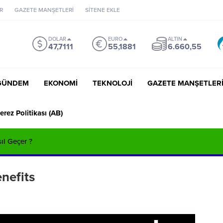
R
GAZETE MANŞETLERİ
SİTENE EKLE
DOLAR
EURO
ALTIN
47,7111
55,1881
6.660,55
GÜNDEM
EKONOMİ
TEKNOLOJİ
GAZETE MANŞETLER
erez Politikası (AB)
sıl Geçer ?
nefits