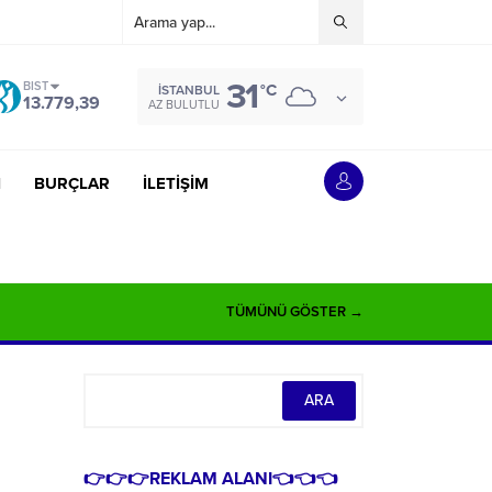
31
BIST
°C
İSTANBUL
13.779,39
AZ BULUTLU
İ
BURÇLAR
İLETİŞİM
TÜMÜNÜ GÖSTER →
👉👉👉REKLAM ALANI👈👈👈