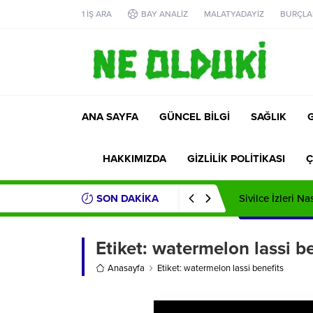
1 İŞ ARA
BAY ANALİZ
MALATYADAYİZ
BURÇLA
ANA SAYFA
GÜNCEL BİLGİ
SAĞLIK
HAKKIMIZDA
GİZLİLİK POLİTİKASI
Ç
SON DAKİKA
Sivilce İzleri Na
Etiket:
watermelon lassi be
Anasayfa
Etiket: watermelon lassi benefits