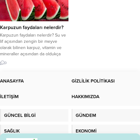
Karpuzun faydaları nelerdir?
Karpuzun faydaları nelerdir? Su ve
lif açısından zengin bir meyve
olarak bilinen karpuz, vitamin ve
mineraller açısından da oldukça
faydalı bir meyvedir. Ancak çok
0
fazla şeker içerdiğinden iki
dilimden fazla yememek önemlidir.
Karpuzdaki besinler nelerdir? Yaz
ANASAYFA
GİZLİLİK POLİTİKASI
geldiğinde, tüm kış boyunca
özleyeceğimiz pek çok sebze ve
İLETİŞİM
HAKKIMIZDA
meyve sofralarda olur. Bunlardan
biri...
GÜNCEL BİLGİ
GÜNDEM
SAĞLIK
EKONOMİ