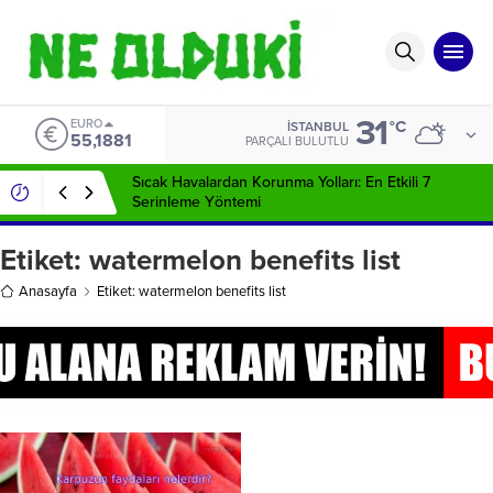
31
EURO
°C
İSTANBUL
55,1881
PARÇALI BULUTLU
Sıcak Havalardan Korunma Yolları: En Etkili 7
Serinleme Yöntemi
Etiket:
watermelon benefits list
Anasayfa
Etiket: watermelon benefits list