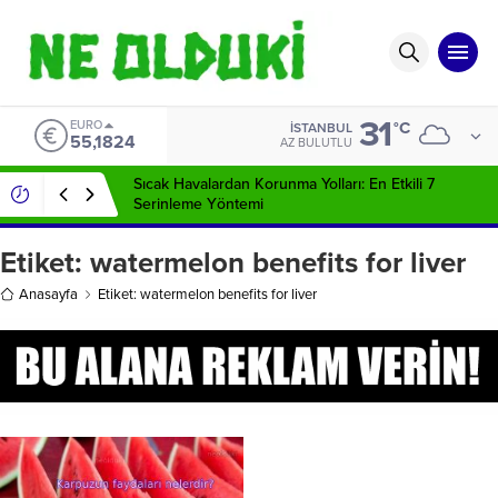
31
EURO
°C
İSTANBUL
55,1824
AZ BULUTLU
Sıcak Havalardan Korunma Yolları: En Etkili 7
Serinleme Yöntemi
Etiket:
watermelon benefits for liver
Anasayfa
Etiket: watermelon benefits for liver