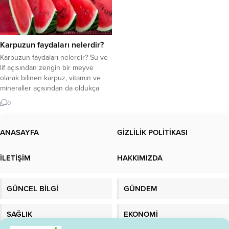
Karpuzun faydaları nelerdir?
Karpuzun faydaları nelerdir? Su ve
lif açısından zengin bir meyve
olarak bilinen karpuz, vitamin ve
mineraller açısından da oldukça
faydalı bir meyvedir. Ancak çok
0
fazla şeker içerdiğinden iki
dilimden fazla yememek önemlidir.
Karpuzdaki besinler nelerdir? Yaz
ANASAYFA
GİZLİLİK POLİTİKASI
geldiğinde, tüm kış boyunca
özleyeceğimiz pek çok sebze ve
İLETİŞİM
HAKKIMIZDA
meyve sofralarda olur. Bunlardan
biri...
GÜNCEL BİLGİ
GÜNDEM
SAĞLIK
EKONOMİ