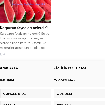
Karpuzun faydaları nelerdir?
Karpuzun faydaları nelerdir? Su ve
lif açısından zengin bir meyve
olarak bilinen karpuz, vitamin ve
mineraller açısından da oldukça
faydalı bir meyvedir. Ancak çok
0
fazla şeker içerdiğinden iki
dilimden fazla yememek önemlidir.
Karpuzdaki besinler nelerdir? Yaz
ANASAYFA
GİZLİLİK POLİTİKASI
geldiğinde, tüm kış boyunca
özleyeceğimiz pek çok sebze ve
İLETİŞİM
HAKKIMIZDA
meyve sofralarda olur. Bunlardan
biri...
GÜNCEL BİLGİ
GÜNDEM