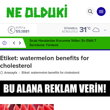
31
EURO
°C
İSTANBUL
55,1881
AZ BULUTLU
Sıcak Havalardan Korunma Yolları: En Etkili 7
Serinleme Yöntemi
Etiket:
watermelon benefits for
cholesterol
Anasayfa
Etiket: watermelon benefits for cholesterol