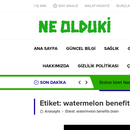
1 İŞ ARA
BAY ANALİZ
MALATYADAYİZ
BURÇLA
ANA SAYFA
GÜNCEL BİLGİ
SAĞLIK
HAKKIMIZDA
GİZLİLİK POLİTİKASI
Ç
SON DAKİKA
Sivilce İzleri Na
Etiket:
watermelon benefit
Anasayfa
Etiket: watermelon benefits brain