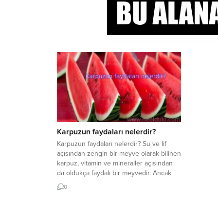
Karpuzun faydaları nelerdir?
Karpuzun faydaları nelerdir? Su ve lif
açısından zengin bir meyve olarak bilinen
karpuz, vitamin ve mineraller açısından
da oldukça faydalı bir meyvedir. Ancak
çok fazla şeker içerdiğinden iki dilimden
0
fazla yememek önemlidir. Karpuzdaki
besinler nelerdir? Yaz geldiğinde, tüm kış
boyunca özleyeceğimiz pek çok sebze