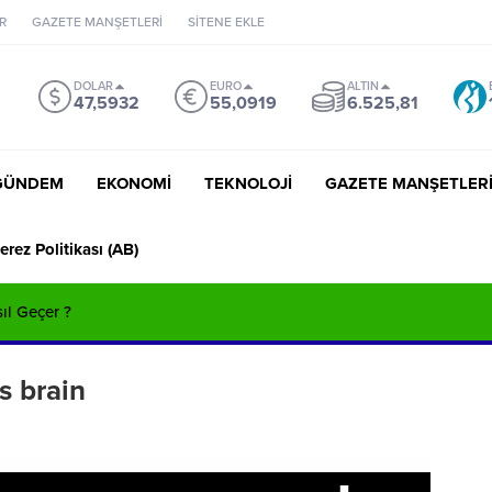
R
GAZETE MANŞETLERİ
SİTENE EKLE
DOLAR
EURO
ALTIN
47,5932
55,0919
6.525,81
GÜNDEM
EKONOMİ
TEKNOLOJİ
GAZETE MANŞETLER
erez Politikası (AB)
sıl Geçer ?
s brain