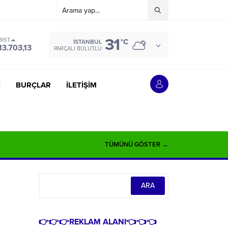
31
BIST
°C
İSTANBUL
13.703,13
PARÇALI BULUTLU
İ
BURÇLAR
İLETİŞİM
TÜMÜNÜ GÖSTER →
👉👉👉REKLAM ALANI👈👈👈