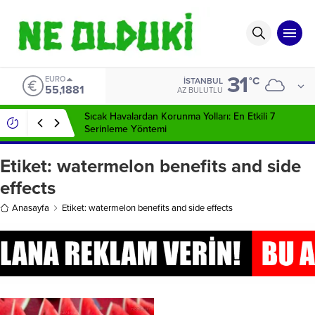
31
EURO
°C
İSTANBUL
55,1881
AZ BULUTLU
Sıcak Havalardan Korunma Yolları: En Etkili 7
Serinleme Yöntemi
Etiket:
watermelon benefits and side
effects
Anasayfa
Etiket: watermelon benefits and side effects