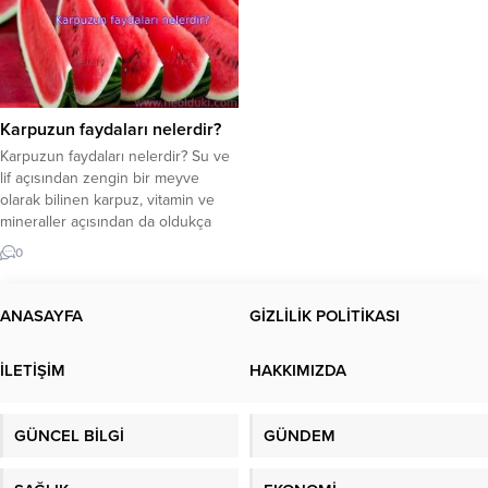
Karpuzun faydaları nelerdir?
Karpuzun faydaları nelerdir? Su ve
lif açısından zengin bir meyve
olarak bilinen karpuz, vitamin ve
mineraller açısından da oldukça
faydalı bir meyvedir. Ancak çok
0
fazla şeker içerdiğinden iki
dilimden fazla yememek önemlidir.
Karpuzdaki besinler nelerdir? Yaz
ANASAYFA
GİZLİLİK POLİTİKASI
geldiğinde, tüm kış boyunca
özleyeceğimiz pek çok sebze ve
İLETİŞİM
HAKKIMIZDA
meyve sofralarda olur. Bunlardan
biri...
GÜNCEL BİLGİ
GÜNDEM