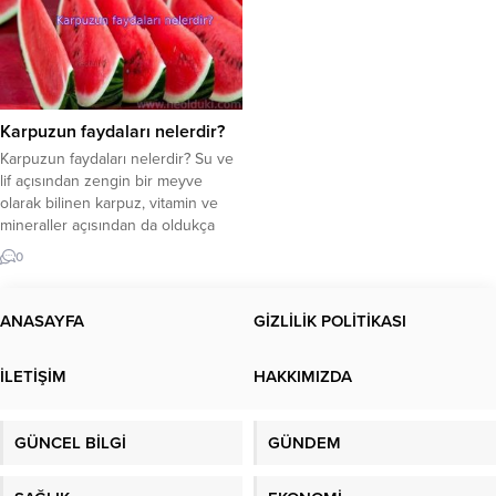
Karpuzun faydaları nelerdir?
Karpuzun faydaları nelerdir? Su ve
lif açısından zengin bir meyve
olarak bilinen karpuz, vitamin ve
mineraller açısından da oldukça
faydalı bir meyvedir. Ancak çok
0
fazla şeker içerdiğinden iki
dilimden fazla yememek önemlidir.
Karpuzdaki besinler nelerdir? Yaz
ANASAYFA
GİZLİLİK POLİTİKASI
geldiğinde, tüm kış boyunca
özleyeceğimiz pek çok sebze ve
İLETİŞİM
HAKKIMIZDA
meyve sofralarda olur. Bunlardan
biri...
GÜNCEL BİLGİ
GÜNDEM