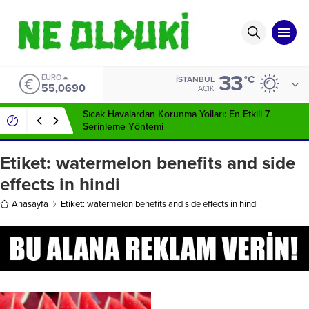
33
EURO
°C
İSTANBUL
55,0690
AÇIK
Sıcak Havalardan Korunma Yolları: En Etkili 7
Serinleme Yöntemi
Etiket:
watermelon benefits and side
effects in hindi
Anasayfa
Etiket: watermelon benefits and side effects in hindi