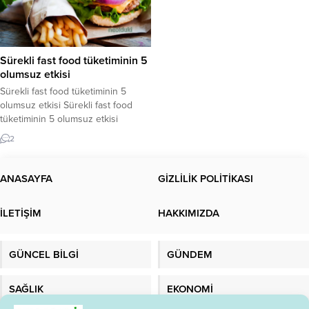
Sürekli fast food tüketiminin 5
olumsuz etkisi
Sürekli fast food tüketiminin 5
olumsuz etkisi Sürekli fast food
tüketiminin 5 olumsuz etkisi
bulunmaktadır. Fast food aşırı
2
tüketimi neye sebep olur ?Sürekli
fast food yersek ne olur? Yoğun
programlarımız, tüketime
ANASAYFA
GİZLİLİK POLİTİKASI
hazırlanmaları yalnızca kısa süren,
paketlenmiş hızlı seçenekleri
İLETİŞİM
HAKKIMIZDA
kullanmamıza neden oldu.
Pazarınızda birçok seçenek var ve
çoğumuz bu ürünlerin
GÜNCEL BİLGİ
GÜNDEM
vücudumuza...
SAĞLIK
EKONOMİ