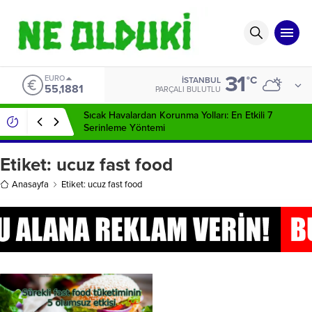
31
EURO
°C
İSTANBUL
55,1881
PARÇALI BULUTLU
Sıcak Havalardan Korunma Yolları: En Etkili 7
Serinleme Yöntemi
Etiket:
ucuz fast food
Anasayfa
Etiket: ucuz fast food