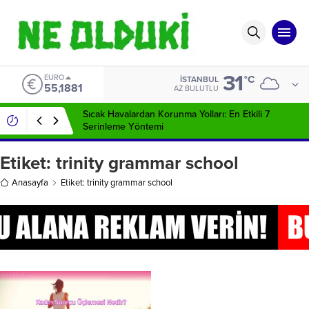
31
EURO
°C
İSTANBUL
55,1881
AZ BULUTLU
Sıcak Havalardan Korunma Yolları: En Etkili 7
Serinleme Yöntemi
Etiket:
trinity grammar school
Anasayfa
Etiket: trinity grammar school