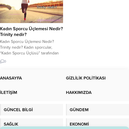
Kadın Sporcu Üçlemesi Nedir?
Trinity nedir?
Kadın Sporcu Üçlemesi Nedir?
Trinity nedir? Kadın sporcular,
“Kadın Sporcu Üçlüsü” tarafından
rahatsız ediliyor. Kadın Sporcu
0
Üçlemesi nedir? Bayan sporcular,
lütfen bu yazıyı dikkatlice
okuyunuz. Kadın Sporcuların
ANASAYFA
GİZLİLİK POLİTİKASI
dikkatine! Son yıllarda spor
hayatımızda önemli bir yer
İLETİŞİM
HAKKIMIZDA
edinmiştir. Spor daha profesyonel
hale geldi. Sporun vücudumuz
üzerindeki olumlu etkisinin giderek
GÜNCEL BİLGİ
GÜNDEM
daha fazla farkına...
SAĞLIK
EKONOMİ