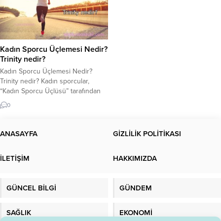
Kadın Sporcu Üçlemesi Nedir?
Trinity nedir?
Kadın Sporcu Üçlemesi Nedir?
Trinity nedir? Kadın sporcular,
“Kadın Sporcu Üçlüsü” tarafından
rahatsız ediliyor. Kadın Sporcu
0
Üçlemesi nedir? Bayan sporcular,
lütfen bu yazıyı dikkatlice
okuyunuz. Kadın Sporcuların
ANASAYFA
GİZLİLİK POLİTİKASI
dikkatine! Son yıllarda spor
hayatımızda önemli bir yer
İLETİŞİM
HAKKIMIZDA
edinmiştir. Spor daha profesyonel
hale geldi. Sporun vücudumuz
üzerindeki olumlu etkisinin giderek
GÜNCEL BİLGİ
GÜNDEM
daha fazla farkına...
SAĞLIK
EKONOMİ