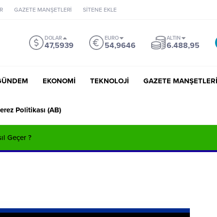
R
GAZETE MANŞETLERİ
SİTENE EKLE
DOLAR
EURO
ALTIN
47,5939
54,9646
6.488,95
GÜNDEM
EKONOMİ
TEKNOLOJİ
GAZETE MANŞETLER
erez Politikası (AB)
sıl Geçer ?