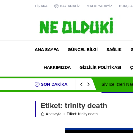
1 İŞ ARA
BAY ANALİZ
MALATYADAYİZ
BURÇLA
ANA SAYFA
GÜNCEL BİLGİ
SAĞLIK
HAKKIMIZDA
GİZLİLİK POLİTİKASI
Ç
SON DAKİKA
Sivilce İzleri Na
Etiket:
trinity death
Anasayfa
Etiket: trinity death