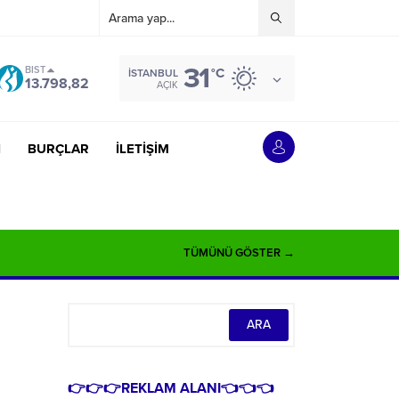
31
BIST
°C
İSTANBUL
13.798,82
AÇIK
İ
BURÇLAR
İLETİŞİM
TÜMÜNÜ GÖSTER →
👉👉👉REKLAM ALANI👈👈👈