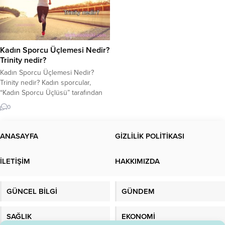
Kadın Sporcu Üçlemesi Nedir?
Trinity nedir?
Kadın Sporcu Üçlemesi Nedir?
Trinity nedir? Kadın sporcular,
“Kadın Sporcu Üçlüsü” tarafından
rahatsız ediliyor. Kadın Sporcu
0
Üçlemesi nedir? Bayan sporcular,
lütfen bu yazıyı dikkatlice
okuyunuz. Kadın Sporcuların
ANASAYFA
GİZLİLİK POLİTİKASI
dikkatine! Son yıllarda spor
hayatımızda önemli bir yer
İLETİŞİM
HAKKIMIZDA
edinmiştir. Spor daha profesyonel
hale geldi. Sporun vücudumuz
üzerindeki olumlu etkisinin giderek
GÜNCEL BİLGİ
GÜNDEM
daha fazla farkına...
SAĞLIK
EKONOMİ