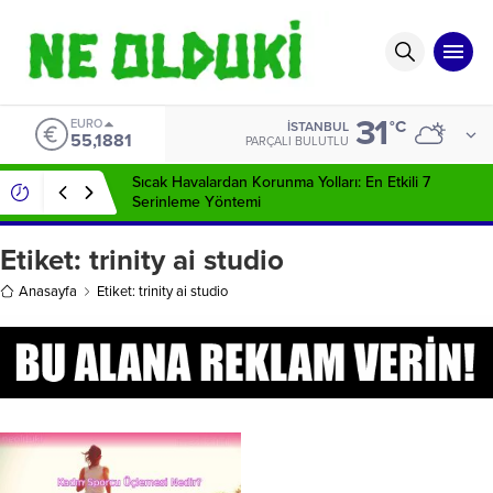
31
EURO
°C
İSTANBUL
55,1881
PARÇALI BULUTLU
Sıcak Havalardan Korunma Yolları: En Etkili 7
Serinleme Yöntemi
Etiket:
trinity ai studio
Anasayfa
Etiket: trinity ai studio