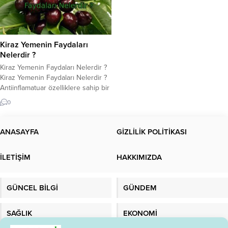
Kiraz Yemenin Faydaları
Nelerdir ?
Kiraz Yemenin Faydaları Nelerdir ?
Kiraz Yemenin Faydaları Nelerdir ?
Antiinflamatuar özelliklere sahip bir
antioksidan deposu olan kiraz,
0
iltihaplanma ve hastalık
semptomlarını azaltabilir. Kirazın
faydaları hakkında daha fazla bilgi
ANASAYFA
GİZLİLİK POLİTİKASI
için makalemize bakın… Kiraz
yemenin faydaları nelerdir? Kiraz
İLETİŞİM
HAKKIMIZDA
ağaçta çiçek açarak baharı, meyve
vererek yazı müjdeler. Sert bir sert
çekirdekli meyve...
GÜNCEL BİLGİ
GÜNDEM
SAĞLIK
EKONOMİ