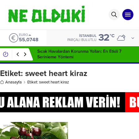
32
EURO
°C
İSTANBUL
55,0748
PARÇALI BULUTLU
Sıcak Havalardan Korunma Yolları: En Etkili 7
Serinleme Yöntemi
Etiket:
sweet heart kiraz
Anasayfa
Etiket: sweet heart kiraz