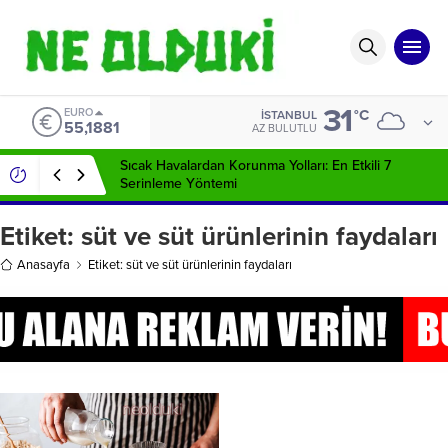
31
EURO
°C
İSTANBUL
55,1881
AZ BULUTLU
Sıcak Havalardan Korunma Yolları: En Etkili 7
Serinleme Yöntemi
Etiket:
süt ve süt ürünlerinin faydaları
Anasayfa
Etiket: süt ve süt ürünlerinin faydaları