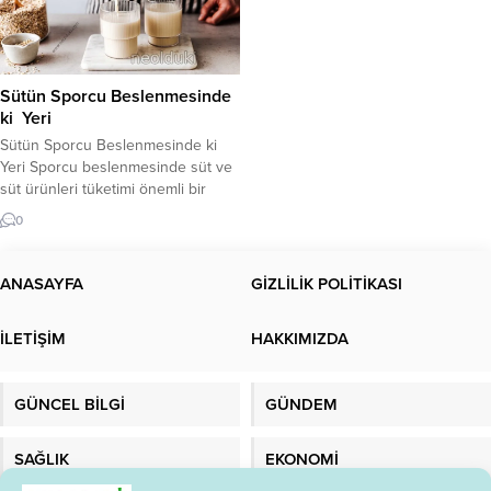
Sütün Sporcu Beslenmesinde
ki Yeri
Sütün Sporcu Beslenmesinde ki
Yeri Sporcu beslenmesinde süt ve
süt ürünleri tüketimi önemli bir
yere sahiptir. Bu ürünler egzersiz
0
öncesi, sırası ve sonrasında
alınabilir. Sporcular İçin Sütün
Faydaları Süt ve yarı katı süt
ANASAYFA
GİZLİLİK POLİTİKASI
ürünleri (yoğurt, tatlılar vb.) ayrıca
egzersiz sonrası dehidrasyona
İLETİŞİM
HAKKIMIZDA
karşı vücudun yeniden su
kazanmasına (kaybedilen suyun
yerine konmasına)...
GÜNCEL BİLGİ
GÜNDEM
SAĞLIK
EKONOMİ