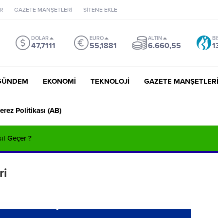
R
GAZETE MANŞETLERİ
SİTENE EKLE
DOLAR
EURO
ALTIN
BI
47,7111
55,1881
6.660,55
1
GÜNDEM
EKONOMİ
TEKNOLOJİ
GAZETE MANŞETLER
erez Politikası (AB)
sıl Geçer ?
ri