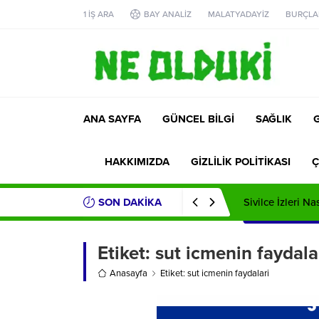
1 İŞ ARA
BAY ANALİZ
MALATYADAYİZ
BURÇLA
ANA SAYFA
GÜNCEL BİLGİ
SAĞLIK
HAKKIMIZDA
GİZLİLİK POLİTİKASI
Ç
SON DAKİKA
Sivilce İzleri Na
Etiket:
sut icmenin faydala
Anasayfa
Etiket: sut icmenin faydalari