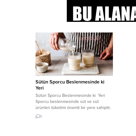
Sütün Sporcu Beslenmesinde ki
Yeri
Sütün Sporcu Beslenmesinde ki Yeri
Sporcu beslenmesinde süt ve süt
ürünleri tüketimi önemli bir yere sahiptir.
Bu ürünler egzersiz öncesi, sırası ve
0
sonrasında alınabilir. Sporcular İçin Sütün
Faydaları Süt ve yarı katı süt ürünleri
(yoğurt, tatlılar vb.) ayrıca egzersiz