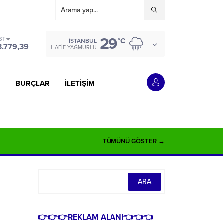
29
ST
°C
İSTANBUL
3.779,39
HAFIF YAĞMURLU
İ
BURÇLAR
İLETİŞİM
TÜMÜNÜ GÖSTER →
👉👉👉REKLAM ALANI👈👈👈