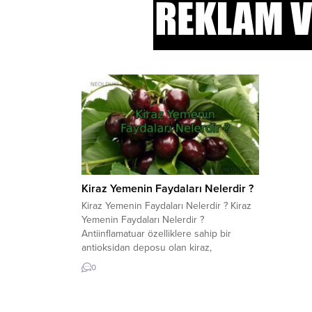
Kiraz Yemenin Faydaları Nelerdir ?
Kiraz Yemenin Faydaları Nelerdir ? Kiraz
Yemenin Faydaları Nelerdir ?
Antiinflamatuar özelliklere sahip bir
antioksidan deposu olan kiraz,
iltihaplanma ve hastalık semptomlarını
0
azaltabilir. Kirazın faydaları hakkında daha
fazla bilgi için makalemize bakın… Kiraz
yemenin faydaları nelerdir? Kiraz ağaçta