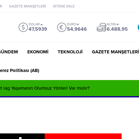
R
GAZETE MANŞETLERİ
SİTENE EKLE
DOLAR
EURO
ALTIN
47,5939
54,9646
6.488,95
GÜNDEM
EKONOMİ
TEKNOLOJİ
GAZETE MANŞETLER
erez Politikası (AB)
Jet lag Yaşamanın Olumsuz Yönleri Var mıdır?