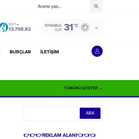
31
BIST
°C
İSTANBUL
13.798,82
AÇIK
İ
BURÇLAR
İLETİŞİM
TÜMÜNÜ GÖSTER →
👉👉👉REKLAM ALANI👈👈👈