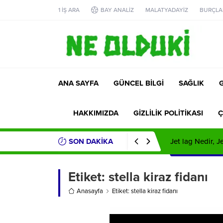
1 İŞ ARA
BAY ANALİZ
MALATYADAYİZ
BURÇLA
ANA SAYFA
GÜNCEL BİLGİ
SAĞLIK
HAKKIMIZDA
GİZLİLİK POLİTİKASI
Ç
SON DAKİKA
Jet lag Nedir, 
Etiket:
stella kiraz fidanı
Anasayfa
Etiket: stella kiraz fidanı