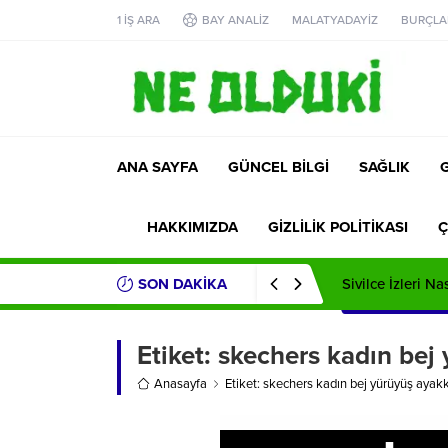
1 İŞ ARA
BAY ANALİZ
MALATYADAYİZ
BURÇLA
ANA SAYFA
GÜNCEL BİLGİ
SAĞLIK
HAKKIMIZDA
GİZLİLİK POLİTİKASI
Ç
SON DAKİKA
Sivilce İzleri Na
Etiket:
skechers kadın bej 
Anasayfa
Etiket: skechers kadın bej yürüyüş ayak