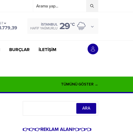
29
ST
°C
İSTANBUL
3.779,39
HAFIF YAĞMURLU
İ
BURÇLAR
İLETİŞİM
TÜMÜNÜ GÖSTER →
👉👉👉REKLAM ALANI👈👈👈