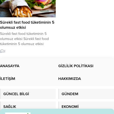
Sürekli fast food tüketiminin 5
olumsuz etkisi
Sürekli fast food tüketiminin 5
olumsuz etkisi Sürekli fast food
tüketiminin 5 olumsuz etkisi
bulunmaktadır. Fast food aşırı
2
tüketimi neye sebep olur ?Sürekli
fast food yersek ne olur? Yoğun
programlarımız, tüketime
ANASAYFA
GİZLİLİK POLİTİKASI
hazırlanmaları yalnızca kısa süren,
paketlenmiş hızlı seçenekleri
İLETİŞİM
HAKKIMIZDA
kullanmamıza neden oldu.
Pazarınızda birçok seçenek var ve
çoğumuz bu ürünlerin
GÜNCEL BİLGİ
GÜNDEM
vücudumuza...
SAĞLIK
EKONOMİ