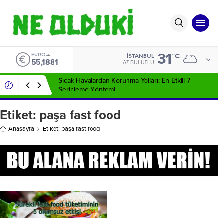
31
EURO
°C
İSTANBUL
55,1881
AZ BULUTLU
Sıcak Havalardan Korunma Yolları: En Etkili 7
Serinleme Yöntemi
Etiket:
paşa fast food
Anasayfa
Etiket: paşa fast food