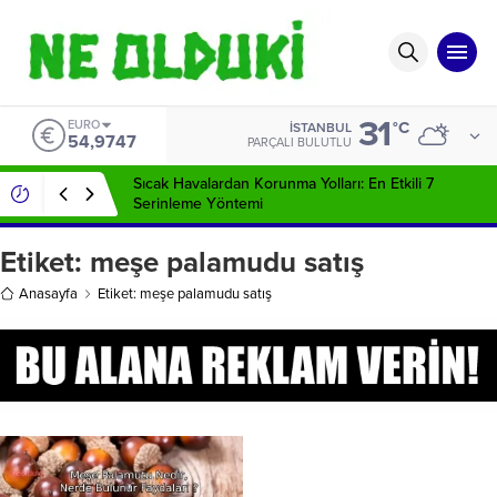
31
EURO
°C
İSTANBUL
54,9747
PARÇALI BULUTLU
Sıcak Havalardan Korunma Yolları: En Etkili 7
Serinleme Yöntemi
Etiket:
meşe palamudu satış
Anasayfa
Etiket: meşe palamudu satış