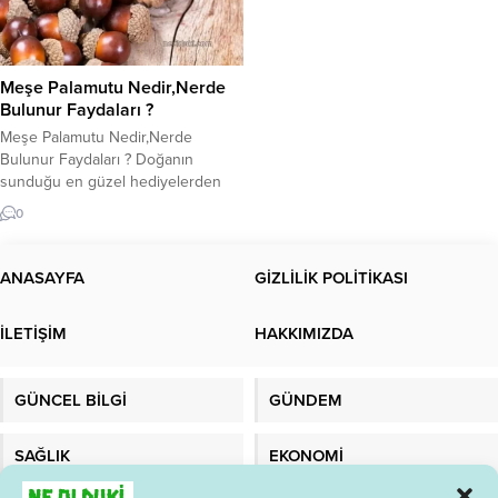
Meşe Palamutu Nedir,Nerde
Bulunur Faydaları ?
Meşe Palamutu Nedir,Nerde
Bulunur Faydaları ? Doğanın
sunduğu en güzel hediyelerden
biri olan meşe palamutu , hem
0
besin kaynağı hem de ekosistem
için önemlidir. Bu küçük ama etkili
meyveler, meşe ağaçlarının
ANASAYFA
GİZLİLİK POLİTİKASI
hayatlarının bir parçasıdır. Denizler
gibi geniş bir doğanın parçalarıyla
İLETİŞİM
HAKKIMIZDA
çevrili dünyamızda, bu palamutların
kendine özgü hikayeleri taşınır.
Tohum olma potansiyeli ile...
GÜNCEL BİLGİ
GÜNDEM
SAĞLIK
EKONOMİ