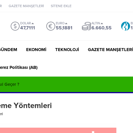
R
GAZETE MANŞETLERİ
SİTENE EKLE
DOLAR
EURO
ALTIN
B
47,7111
55,1881
6.660,55
1
GÜNDEM
EKONOMİ
TEKNOLOJİ
GAZETE MANŞETLER
erez Politikası (AB)
sıl Geçer ?
eme Yöntemleri
ri