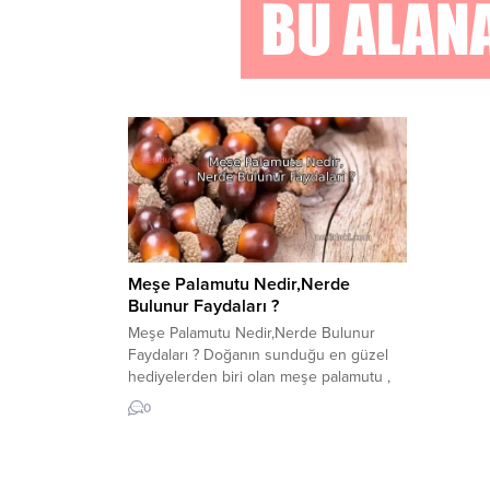
Meşe Palamutu Nedir,Nerde
Bulunur Faydaları ?
Meşe Palamutu Nedir,Nerde Bulunur
Faydaları ? Doğanın sunduğu en güzel
hediyelerden biri olan meşe palamutu ,
hem besin kaynağı hem de ekosistem
0
için önemlidir. Bu küçük ama etkili
meyveler, meşe ağaçlarının hayatlarının
bir parçasıdır. Denizler gibi geniş bir
doğanın parçalarıyla çevrili dünyamızda,