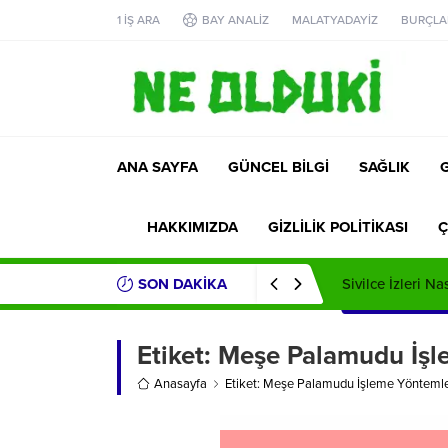
1 İŞ ARA
BAY ANALİZ
MALATYADAYİZ
BURÇLA
ANA SAYFA
GÜNCEL BİLGİ
SAĞLIK
HAKKIMIZDA
GİZLİLİK POLİTİKASI
Ç
SON DAKİKA
Sivilce İzleri Na
Etiket:
Meşe Palamudu İşl
Anasayfa
Etiket: Meşe Palamudu İşleme Yöntemle