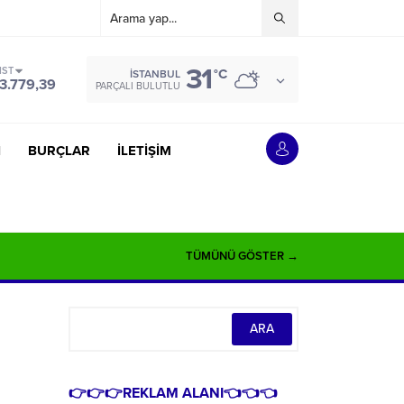
31
IST
°C
İSTANBUL
3.779,39
PARÇALI BULUTLU
İ
BURÇLAR
İLETİŞİM
TÜMÜNÜ GÖSTER →
👉👉👉REKLAM ALANI👈👈👈