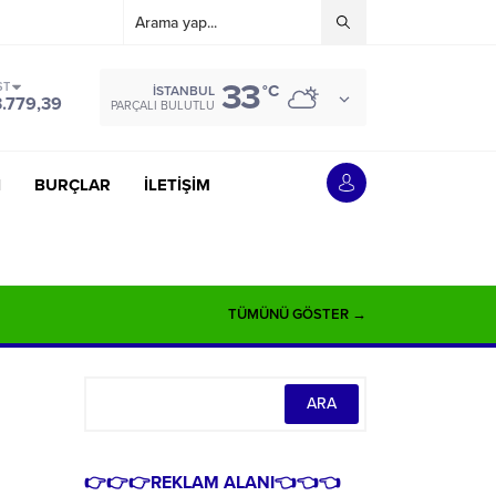
33
ST
°C
İSTANBUL
3.779,39
PARÇALI BULUTLU
İ
BURÇLAR
İLETİŞİM
TÜMÜNÜ GÖSTER →
👉👉👉REKLAM ALANI👈👈👈