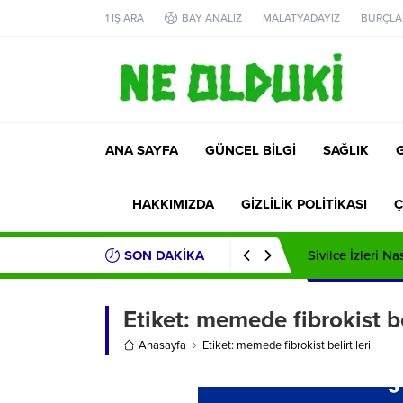
1 İŞ ARA
BAY ANALİZ
MALATYADAYİZ
BURÇLA
ANA SAYFA
GÜNCEL BİLGİ
SAĞLIK
HAKKIMIZDA
GİZLİLİK POLİTİKASI
Ç
SON DAKİKA
Sivilce İzleri Na
Etiket:
memede fibrokist bel
Anasayfa
Etiket: memede fibrokist belirtileri