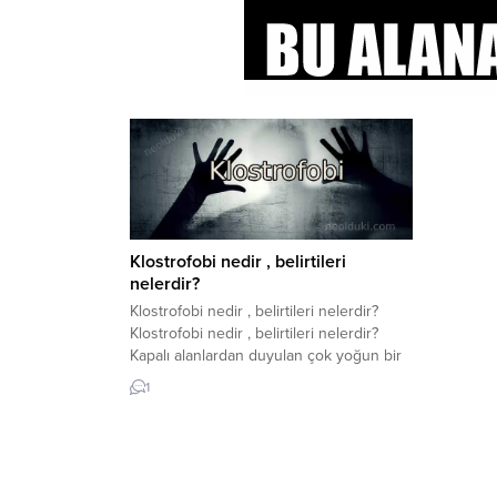
Klostrofobi nedir , belirtileri
nelerdir?
Klostrofobi nedir , belirtileri nelerdir?
Klostrofobi nedir , belirtileri nelerdir?
Kapalı alanlardan duyulan çok yoğun bir
korku olan klostrofobi, bir fobi türüdür.
1
Fobi terimi, derin, asılsız bir korku olarak
tanımlanabilir. Bu korku duygusu bir
nesne veya durumla ilişkilendirilebilir.
Klostrofobi olarak da bilinen klostrofobi,
kapalı bir alanda bulunmaktan duyulan