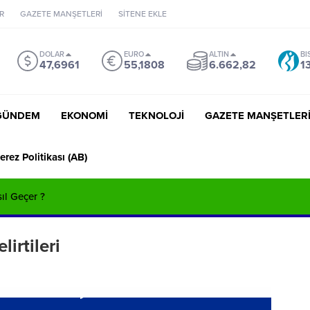
R
GAZETE MANŞETLERİ
SİTENE EKLE
DOLAR
EURO
ALTIN
BI
47,6961
55,1808
6.662,82
1
GÜNDEM
EKONOMİ
TEKNOLOJİ
GAZETE MANŞETLER
erez Politikası (AB)
sıl Geçer ?
irtileri