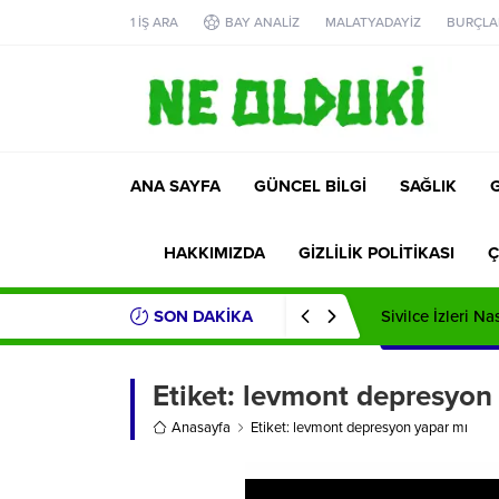
1 İŞ ARA
BAY ANALİZ
MALATYADAYİZ
BURÇLA
ANA SAYFA
GÜNCEL BİLGİ
SAĞLIK
HAKKIMIZDA
GİZLİLİK POLİTİKASI
Ç
SON DAKİKA
Sivilce İzleri Na
Etiket:
levmont depresyon 
Anasayfa
Etiket: levmont depresyon yapar mı