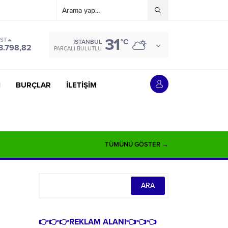
31
IST
°C
İSTANBUL
3.798,82
PARÇALI BULUTLU
İ
BURÇLAR
İLETİŞİM
TÜMÜNÜ GÖSTER →
👉👉👉REKLAM ALANI👈👈👈