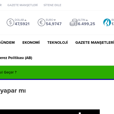
R
GAZETE MANŞETLERİ
SİTENE EKLE
DOLAR
EURO
ALTIN
B
47,5921
54,9747
6.499,25
1
GÜNDEM
EKONOMİ
TEKNOLOJİ
GAZETE MANŞETLER
erez Politikası (AB)
sıl Geçer ?
yapar mı