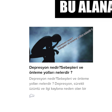
Depresyon nedir?Sebepleri ve
önleme yolları nelerdir ?
Depresyon nedir?Sebepleri ve önleme
yolları nelerdir ? Depresyon, sürekli
üzüntü ve ilgi kaybına neden olan bir
duygu durum bozukluğudur. Depresyon
2
ayrıca majör depresyon veya klinik
depresyon olarak da bilinir. Bu durumdan
muzdarip insanların duyguları,