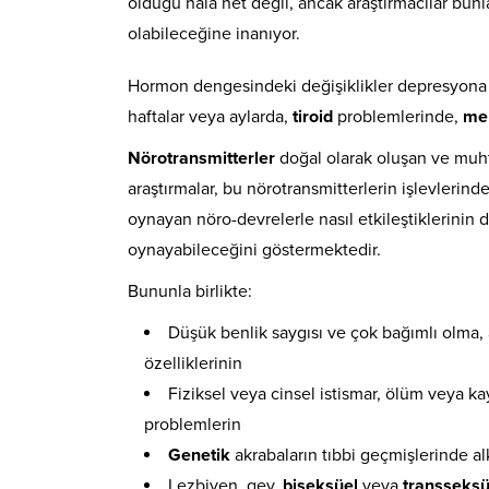
olduğu hala net değil, ancak araştırmacılar bu
olabileceğine inanıyor.
Hormon dengesindeki değişiklikler depresyona 
haftalar veya aylarda,
tiroid
problemlerinde,
me
Nörotransmitterler
doğal olarak oluşan ve muh
araştırmalar, bu nörotransmitterlerin işlevlerin
oynayan nöro-devrelerle nasıl etkileştiklerini
oynayabileceğini göstermektedir.
Bununla birlikte:
Düşük benlik saygısı ve çok bağımlı olma, a
özelliklerinin
Fiziksel veya cinsel istismar, ölüm veya kayı
problemlerin
Genetik
akrabaların tıbbi geçmişlerinde al
Lezbiyen, gey,
biseksüel
veya
transseksü