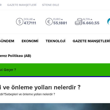
R
GAZETE MANŞETLERİ
SİTENE EKLE
DOLAR
EURO
ALTIN
47,7111
55,1881
6.660,55
GÜNDEM
EKONOMİ
TEKNOLOJİ
GAZETE MANŞETLER
erez Politikası (AB)
sıl Geçer ?
ve önleme yolları nelerdir ?
ir?Sebepleri ve önleme yolları nelerdir ?