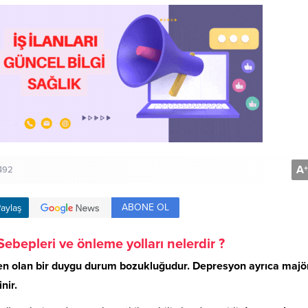
A
+
492
ABONE OL
aylaş
bepleri ve önleme yolları nelerdir ?
den olan bir duygu durum bozukluğudur. Depresyon ayrıca majö
nir.