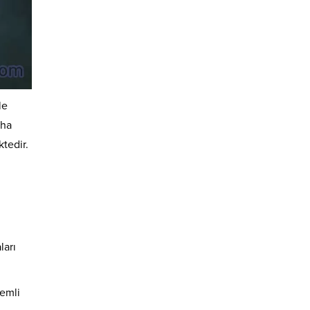
le
aha
tedir.
ları
nemli