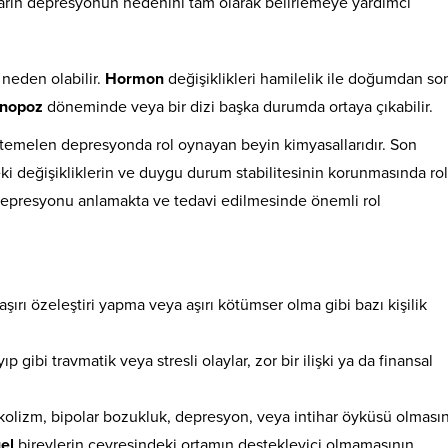
nların depresyonun nedenini tam olarak belirlemeye yardımcı
neden olabilir.
Hormon
değişiklikleri hamilelik ile doğumdan so
nopoz
döneminde veya bir dizi başka durumda ortaya çıkabilir.
temelen depresyonda rol oynayan beyin kimyasallarıdır. Son
deki değişikliklerin ve duygu durum stabilitesinin korunmasında rol
n depresyonu anlamakta ve tedavi edilmesinde önemli rol
şırı özeleştiri yapma veya aşırı kötümser olma gibi bazı kişilik
p gibi travmatik veya stresli olaylar, zor bir ilişki ya da finansal
kolizm, bipolar bozukluk, depresyon, veya intihar öyküsü olmasın
el
bireylerin çevresindeki ortamın destekleyici olmamasının