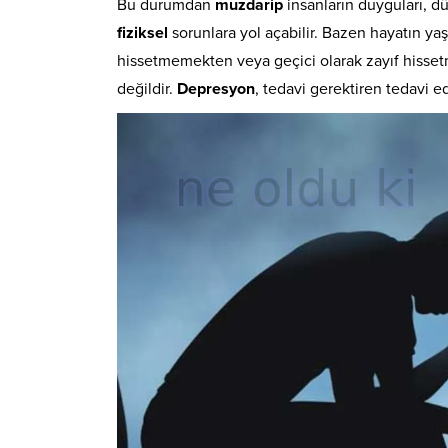
Bu durumdan
muzdarip
insanların duyguları, dü
fiziksel
sorunlara yol açabilir. Bazen hayatın y
hissetmemekten veya geçici olarak zayıf hisset
değildir.
Depresyon
, tedavi gerektiren tedavi ed