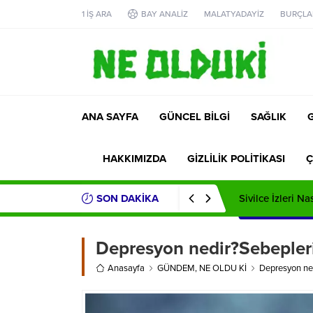
1 İŞ ARA
BAY ANALİZ
MALATYADAYİZ
BURÇLA
ANA SAYFA
GÜNCEL BİLGİ
SAĞLIK
HAKKIMIZDA
GİZLİLİK POLİTİKASI
Ç
SON DAKİKA
Sivilce İzleri Na
Depresyon nedir?Sebepleri 
Anasayfa
GÜNDEM
,
NE OLDU Kİ
Depresyon ned