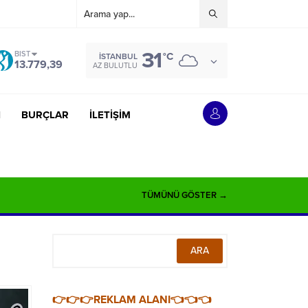
31
BIST
°C
İSTANBUL
13.779,39
AZ BULUTLU
İ
BURÇLAR
İLETİŞİM
TÜMÜNÜ GÖSTER →
👉👉👉REKLAM ALANI👈👈👈