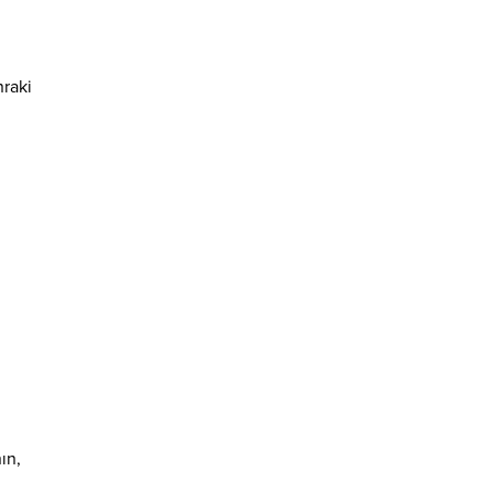
nraki
ın,