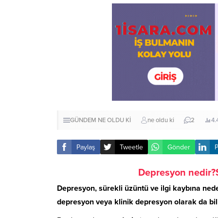
GÜNDEM
NE OLDU Kİ
ne oldu ki
2
4.
Paylaş
Tweetle
Gönder
P
Depresyon nedir?Se
Depresyon, sürekli üzüntü ve ilgi kaybına ne
depresyon veya klinik depresyon olarak da bili