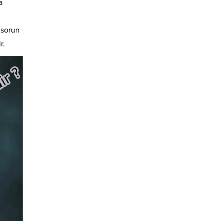
a
 sorun
r.