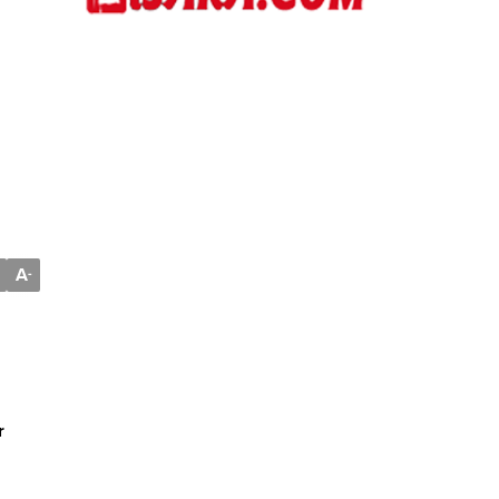
A
-
r