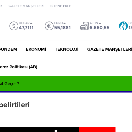
R
GAZETE MANŞETLERİ
SİTENE EKLE
DOLAR
EURO
ALTIN
BI
47,7111
55,1881
6.660,55
1
GÜNDEM
EKONOMİ
TEKNOLOJİ
GAZETE MANŞETLER
erez Politikası (AB)
sıl Geçer ?
elirtileri