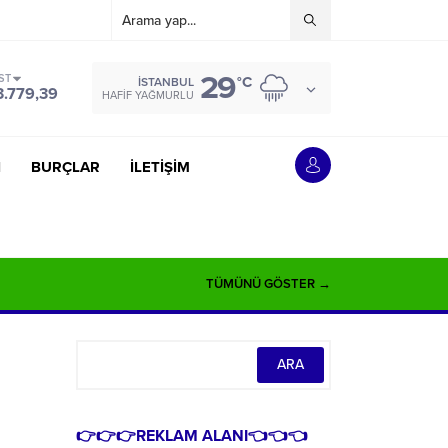
29
ST
°C
İSTANBUL
3.779,39
HAFIF YAĞMURLU
İ
BURÇLAR
İLETİŞİM
TÜMÜNÜ GÖSTER →
👉👉👉REKLAM ALANI👈👈👈