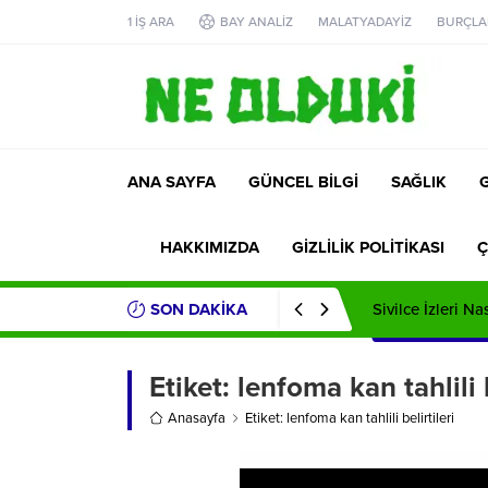
1 İŞ ARA
BAY ANALİZ
MALATYADAYİZ
BURÇLA
ANA SAYFA
GÜNCEL BİLGİ
SAĞLIK
HAKKIMIZDA
GİZLİLİK POLİTİKASI
Ç
SON DAKİKA
Sivilce İzleri Na
Etiket:
lenfoma kan tahlili b
Anasayfa
Etiket: lenfoma kan tahlili belirtileri