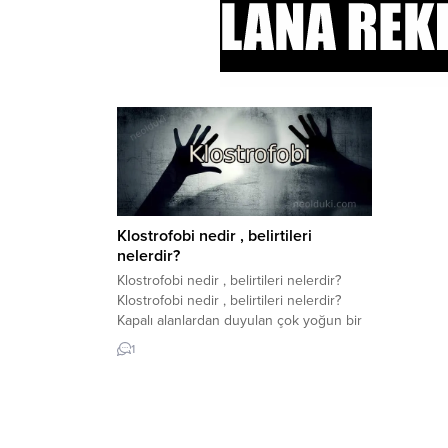
Klostrofobi nedir , belirtileri
nelerdir?
Klostrofobi nedir , belirtileri nelerdir?
Klostrofobi nedir , belirtileri nelerdir?
Kapalı alanlardan duyulan çok yoğun bir
korku olan klostrofobi, bir fobi türüdür.
1
Fobi terimi, derin, asılsız bir korku olarak
tanımlanabilir. Bu korku duygusu bir
nesne veya durumla ilişkilendirilebilir.
Klostrofobi olarak da bilinen klostrofobi,
kapalı bir alanda bulunmaktan duyulan