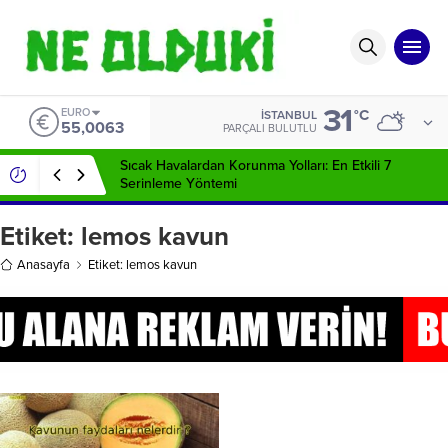
31
EURO
°C
İSTANBUL
55,0063
PARÇALI BULUTLU
Sıcak Havalardan Korunma Yolları: En Etkili 7
Serinleme Yöntemi
Etiket:
lemos kavun
Anasayfa
Etiket: lemos kavun