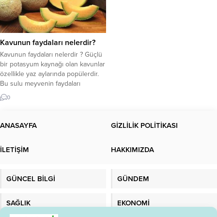
Kavunun faydaları nelerdir?
Kavunun faydaları nelerdir ? Güçlü
bir potasyum kaynağı olan kavunlar
özellikle yaz aylarında popülerdir.
Bu sulu meyvenin faydaları
hakkında daha fazlasını okuyun.
0
Kavunun faydaları nelerdir? Şeker
hastaları için diyet kısıtlamaları
önemlidir Kavun seçiminde
ANASAYFA
GİZLİLİK POLİTİKASI
referans olması için! Kavun neye iyi
gelir? Karpuzla birlikte popüler bir
İLETİŞİM
HAKKIMIZDA
yaz meyvesi olan kavun, yüksek
potasyum...
GÜNCEL BİLGİ
GÜNDEM
SAĞLIK
EKONOMİ