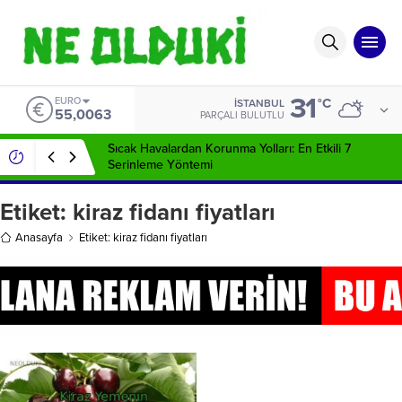
31
EURO
°C
İSTANBUL
55,0063
PARÇALI BULUTLU
Sıcak Havalardan Korunma Yolları: En Etkili 7
Serinleme Yöntemi
Etiket:
kiraz fidanı fiyatları
Anasayfa
Etiket: kiraz fidanı fiyatları