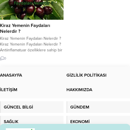
Kiraz Yemenin Faydaları
Nelerdir ?
Kiraz Yemenin Faydaları Nelerdir ?
Kiraz Yemenin Faydaları Nelerdir ?
Antiinflamatuar özelliklere sahip bir
antioksidan deposu olan kiraz,
0
iltihaplanma ve hastalık
semptomlarını azaltabilir. Kirazın
faydaları hakkında daha fazla bilgi
ANASAYFA
GİZLİLİK POLİTİKASI
için makalemize bakın… Kiraz
yemenin faydaları nelerdir? Kiraz
İLETİŞİM
HAKKIMIZDA
ağaçta çiçek açarak baharı, meyve
vererek yazı müjdeler. Sert bir sert
çekirdekli meyve...
GÜNCEL BİLGİ
GÜNDEM
SAĞLIK
EKONOMİ