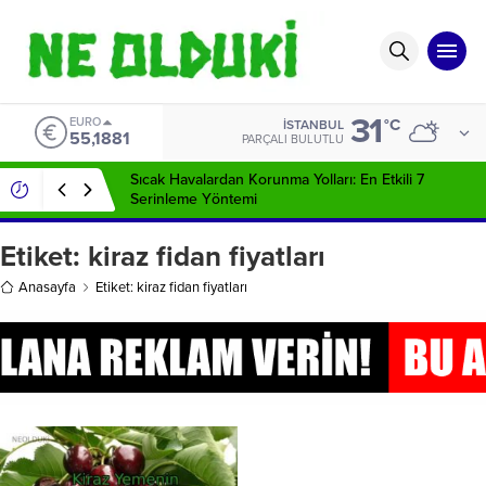
31
EURO
°C
İSTANBUL
55,1881
PARÇALI BULUTLU
Sıcak Havalardan Korunma Yolları: En Etkili 7
Serinleme Yöntemi
Etiket:
kiraz fidan fiyatları
Anasayfa
Etiket: kiraz fidan fiyatları