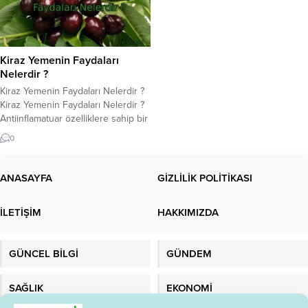
Kiraz Yemenin Faydaları
Nelerdir ?
Kiraz Yemenin Faydaları Nelerdir ?
Kiraz Yemenin Faydaları Nelerdir ?
Antiinflamatuar özelliklere sahip bir
antioksidan deposu olan kiraz,
0
iltihaplanma ve hastalık
semptomlarını azaltabilir. Kirazın
faydaları hakkında daha fazla bilgi
ANASAYFA
GİZLİLİK POLİTİKASI
için makalemize bakın… Kiraz
yemenin faydaları nelerdir? Kiraz
İLETİŞİM
HAKKIMIZDA
ağaçta çiçek açarak baharı, meyve
vererek yazı müjdeler. Sert bir sert
çekirdekli meyve...
GÜNCEL BİLGİ
GÜNDEM
SAĞLIK
EKONOMİ