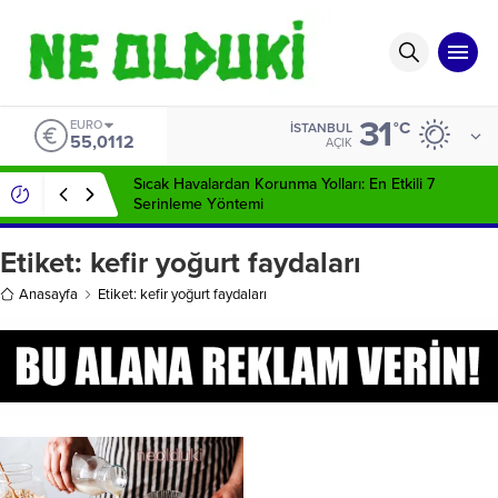
31
EURO
°C
İSTANBUL
55,0112
AÇIK
Sıcak Havalardan Korunma Yolları: En Etkili 7
Serinleme Yöntemi
Etiket:
kefir yoğurt faydaları
Anasayfa
Etiket: kefir yoğurt faydaları