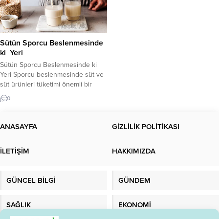
Sütün Sporcu Beslenmesinde
ki Yeri
Sütün Sporcu Beslenmesinde ki
Yeri Sporcu beslenmesinde süt ve
süt ürünleri tüketimi önemli bir
yere sahiptir. Bu ürünler egzersiz
0
öncesi, sırası ve sonrasında
alınabilir. Sporcular İçin Sütün
Faydaları Süt ve yarı katı süt
ANASAYFA
GİZLİLİK POLİTİKASI
ürünleri (yoğurt, tatlılar vb.) ayrıca
egzersiz sonrası dehidrasyona
İLETİŞİM
HAKKIMIZDA
karşı vücudun yeniden su
kazanmasına (kaybedilen suyun
yerine konmasına)...
GÜNCEL BİLGİ
GÜNDEM
SAĞLIK
EKONOMİ