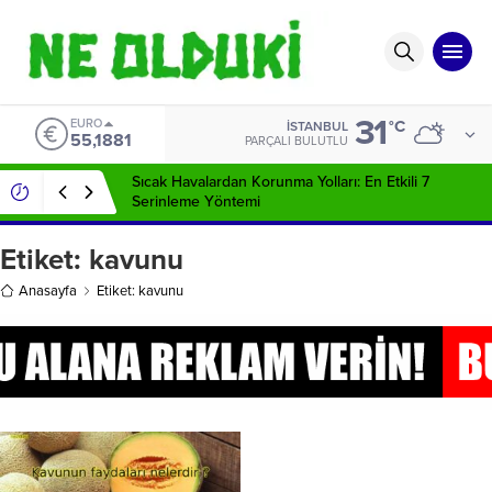
31
EURO
°C
İSTANBUL
55,1881
PARÇALI BULUTLU
Sıcak Havalardan Korunma Yolları: En Etkili 7
Serinleme Yöntemi
Etiket:
kavunu
Anasayfa
Etiket: kavunu