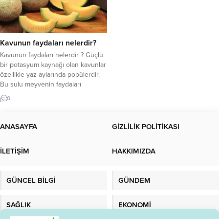
Kavunun faydaları nelerdir?
Kavunun faydaları nelerdir ? Güçlü
bir potasyum kaynağı olan kavunlar
özellikle yaz aylarında popülerdir.
Bu sulu meyvenin faydaları
hakkında daha fazlasını okuyun.
0
Kavunun faydaları nelerdir? Şeker
hastaları için diyet kısıtlamaları
önemlidir Kavun seçiminde
ANASAYFA
GİZLİLİK POLİTİKASI
referans olması için! Kavun neye iyi
gelir? Karpuzla birlikte popüler bir
İLETİŞİM
HAKKIMIZDA
yaz meyvesi olan kavun, yüksek
potasyum...
GÜNCEL BİLGİ
GÜNDEM
SAĞLIK
EKONOMİ