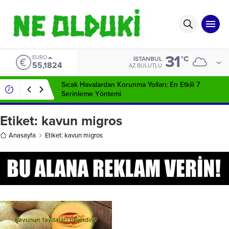
31
EURO
°C
İSTANBUL
55,1824
AZ BULUTLU
Sıcak Havalardan Korunma Yolları: En Etkili 7
Serinleme Yöntemi
Etiket:
kavun migros
Anasayfa
Etiket: kavun migros