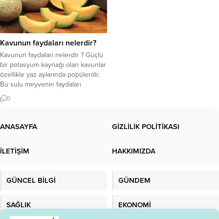
Kavunun faydaları nelerdir?
Kavunun faydaları nelerdir ? Güçlü
bir potasyum kaynağı olan kavunlar
özellikle yaz aylarında popülerdir.
Bu sulu meyvenin faydaları
hakkında daha fazlasını okuyun.
0
Kavunun faydaları nelerdir? Şeker
hastaları için diyet kısıtlamaları
önemlidir Kavun seçiminde
ANASAYFA
GİZLİLİK POLİTİKASI
referans olması için! Kavun neye iyi
gelir? Karpuzla birlikte popüler bir
İLETİŞİM
HAKKIMIZDA
yaz meyvesi olan kavun, yüksek
potasyum...
GÜNCEL BİLGİ
GÜNDEM
SAĞLIK
EKONOMİ