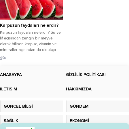
Karpuzun faydaları nelerdir?
Karpuzun faydaları nelerdir? Su ve
lif açısından zengin bir meyve
olarak bilinen karpuz, vitamin ve
mineraller açısından da oldukça
faydalı bir meyvedir. Ancak çok
0
fazla şeker içerdiğinden iki
dilimden fazla yememek önemlidir.
Karpuzdaki besinler nelerdir? Yaz
ANASAYFA
GİZLİLİK POLİTİKASI
geldiğinde, tüm kış boyunca
özleyeceğimiz pek çok sebze ve
İLETİŞİM
HAKKIMIZDA
meyve sofralarda olur. Bunlardan
biri...
GÜNCEL BİLGİ
GÜNDEM
SAĞLIK
EKONOMİ