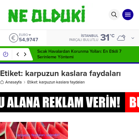
31
EURO
°C
İSTANBUL
54,9747
PARÇALI BULUTLU
Sıcak Havalardan Korunma Yolları: En Etkili 7
Serinleme Yöntemi
Etiket:
karpuzun kaslara faydaları
Anasayfa
Etiket: karpuzun kaslara faydaları