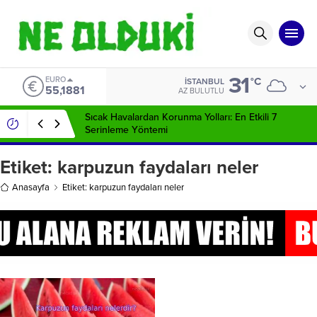
31
EURO
°C
İSTANBUL
55,1881
AZ BULUTLU
Sıcak Havalardan Korunma Yolları: En Etkili 7
Serinleme Yöntemi
Etiket:
karpuzun faydaları neler
Anasayfa
Etiket: karpuzun faydaları neler