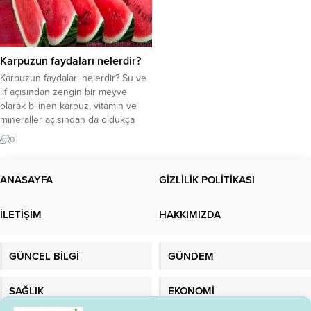
Karpuzun faydaları nelerdir?
Karpuzun faydaları nelerdir? Su ve
lif açısından zengin bir meyve
olarak bilinen karpuz, vitamin ve
mineraller açısından da oldukça
faydalı bir meyvedir. Ancak çok
0
fazla şeker içerdiğinden iki
dilimden fazla yememek önemlidir.
Karpuzdaki besinler nelerdir? Yaz
ANASAYFA
GİZLİLİK POLİTİKASI
geldiğinde, tüm kış boyunca
özleyeceğimiz pek çok sebze ve
İLETİŞİM
HAKKIMIZDA
meyve sofralarda olur. Bunlardan
biri...
GÜNCEL BİLGİ
GÜNDEM
SAĞLIK
EKONOMİ