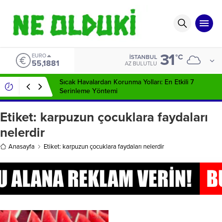
31
EURO
°C
İSTANBUL
55,1881
AZ BULUTLU
Sıcak Havalardan Korunma Yolları: En Etkili 7
Serinleme Yöntemi
Etiket:
karpuzun çocuklara faydaları
nelerdir
Anasayfa
Etiket: karpuzun çocuklara faydaları nelerdir