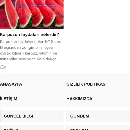
Karpuzun faydaları nelerdir?
Karpuzun faydaları nelerdir? Su ve
lif açısından zengin bir meyve
olarak bilinen karpuz, vitamin ve
mineraller açısından da oldukça
faydalı bir meyvedir. Ancak çok
0
fazla şeker içerdiğinden iki
dilimden fazla yememek önemlidir.
Karpuzdaki besinler nelerdir? Yaz
ANASAYFA
GİZLİLİK POLİTİKASI
geldiğinde, tüm kış boyunca
özleyeceğimiz pek çok sebze ve
İLETİŞİM
HAKKIMIZDA
meyve sofralarda olur. Bunlardan
biri...
GÜNCEL BİLGİ
GÜNDEM